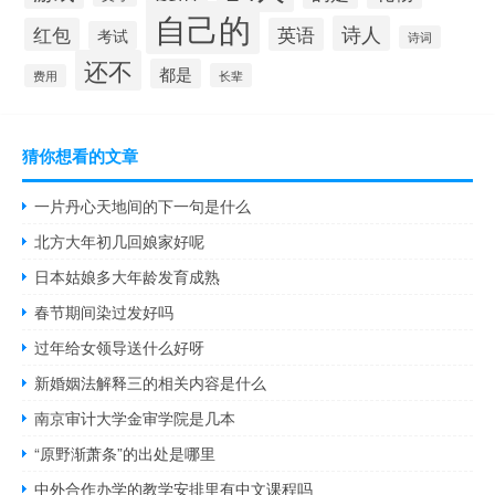
自己的
诗人
红包
英语
考试
诗词
还不
都是
长辈
费用
猜你想看的文章
一片丹心天地间的下一句是什么
北方大年初几回娘家好呢
日本姑娘多大年龄发育成熟
春节期间染过发好吗
过年给女领导送什么好呀
新婚姻法解释三的相关内容是什么
南京审计大学金审学院是几本
“原野渐萧条”的出处是哪里
中外合作办学的教学安排里有中文课程吗