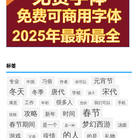
标签
元宵节
专业
习俗
中国
作者
你可以
冬天
宋代
唐代
冬季
学校
孩子
很多人
工作
寓意
手机
我们可以
年初
您的
春节
攻略
时间
新年
技能
梦幻西游
春节期间
是一个
汤圆
是一种
的人
疫情
游戏
的是
礼物
父母