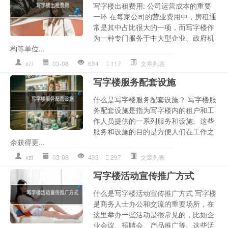
写字楼出租费用: 公司运营成本的重要
一环 在每家公司的营业费用中，房租通
常是其中占比很大的一项，而写字楼作
为一种专门服务于中大型企业、政府机
构等单位...
xzl
03-08
634
117
文章列表
写字楼服务配套设施
什么是写字楼服务配套设施？ 写字楼服
务配套设施是指为写字楼内的租户和工
作人员提供的一系列服务和设施。这些
服务和设施的目的是方便人们在工作之
余获得更...
xzl
03-08
433
297
文章列表
写字楼活动宣传推广方式
什么是写字楼活动宣传推广方式 写字楼
是商务人士办公和交流的重要场所，在
这里举办一些活动是很常见的，比如企
业会议、招聘会、产品推广等。这些活