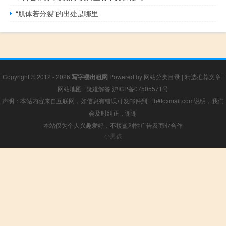
“肌体若分裂”的出处是哪里
Copyright © 2012 - 2026
写字楼出租网
Powered by
网站分类目录
|
精选推荐文章
|
网站地图
|
疑难解答
沪ICP备07505571号
声明：本站内容来自互联网，如信息有错误可发邮件到f_fb#foxmail.com说明，我们
会及时纠正，谢谢
本站仅为个人兴趣爱好，不接盈利性广告及商业合作
小男孩