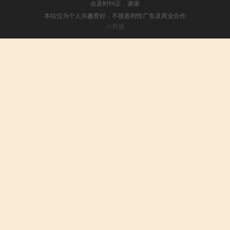
会及时纠正，谢谢
本站仅为个人兴趣爱好，不接盈利性广告及商业合作
小男孩