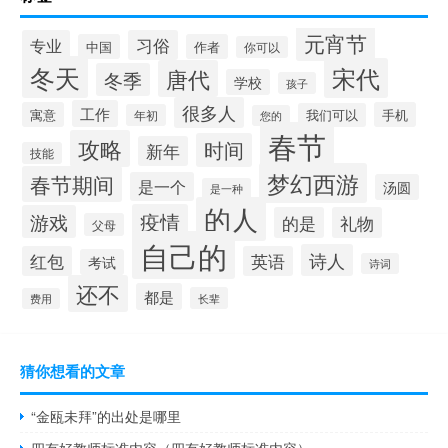
元宵节
专业
习俗
中国
作者
你可以
冬天
宋代
唐代
冬季
学校
孩子
很多人
工作
寓意
手机
我们可以
年初
您的
春节
攻略
时间
新年
技能
梦幻西游
春节期间
是一个
汤圆
是一种
的人
疫情
游戏
的是
礼物
父母
自己的
诗人
红包
英语
考试
诗词
还不
都是
长辈
费用
猜你想看的文章
“金瓯未拜”的出处是哪里
四有好教师标准内容（四有好教师标准内容）