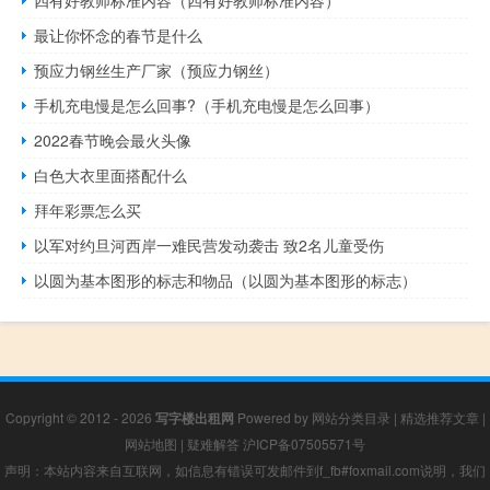
最让你怀念的春节是什么
预应力钢丝生产厂家（预应力钢丝）
手机充电慢是怎么回事?（手机充电慢是怎么回事）
2022春节晚会最火头像
白色大衣里面搭配什么
拜年彩票怎么买
以军对约旦河西岸一难民营发动袭击 致2名儿童受伤
以圆为基本图形的标志和物品（以圆为基本图形的标志）
Copyright © 2012 - 2026
写字楼出租网
Powered by
网站分类目录
|
精选推荐文章
|
网站地图
|
疑难解答
沪ICP备07505571号
声明：本站内容来自互联网，如信息有错误可发邮件到f_fb#foxmail.com说明，我们