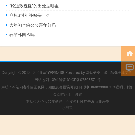
“论道致巍巍”的出处是哪里
崩坏3过年补贴是什么
大年初七给公公拜年好吗
春节韩国冷吗
Copyright © 2012 - 2026
写字楼出租网
Powered by
网站分类目录
|
精选推荐文章
|
网站地图
|
疑难解答
沪ICP备07505571号
声明：本站内容来自互联网，如信息有错误可发邮件到f_fb#foxmail.com说明，我们
会及时纠正，谢谢
本站仅为个人兴趣爱好，不接盈利性广告及商业合作
小男孩