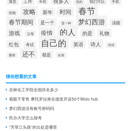
很多人
工作
寓意
手机
我们可以
年初
您的
春节
攻略
时间
新年
技能
梦幻西游
春节期间
是一个
汤圆
是一种
的人
疫情
游戏
的是
礼物
父母
自己的
诗人
红包
英语
考试
诗词
还不
都是
长辈
费用
猜你想看的文章
吉林化工学院全国排名多少
着眼于零售 摩托罗拉将在德里开设50个Moto hub
梦幻西游没有账号密码吗
民办大学怎么报考
“芳草江头路”的出处是哪里