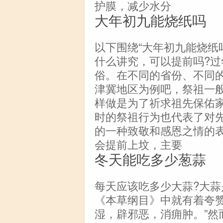
护膜，减少水分
大年初九能烧纸吗
以下围绕“大年初九能烧纸
什么讲究，可以提前吗?
俗。在不同的省份、不同
津冀地区为例吧，祭祖一般
样做是为了祈求祖先保佑
时的祭祖行为也代表了对
的一种致敬和感恩之情的
会提前上坟，主要
冬天能吃多少葱蒜
每天应该吃多少大蒜?大
《本草纲目》中就有着夸赞
湿，辟邪恶，消痈肿。”然