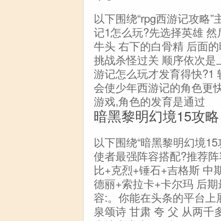
以下围绕“rpg西游记攻略
记1怎么玩?先选择英雄 
牛头 右下的白骨精 后面的
挑战杀怪过关 顺序依次是
游记怎么玩才发育得快?1
会使少年西游记的角色更快
游戏,角色的发育是通过
暗黑黎明幻境15攻略
以下围绕“暗黑黎明幻境15
使者最强阵容搭配?推荐阵
比+克烈+锤石+吉格斯 中
德丽+索拉卡+卡尔玛 后期最
容:。你能在头条的平台上
泉颂诗 甘肃 夸 父 从