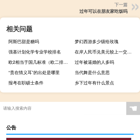
下一篇
过年可以在朋友家吃饭吗
相关问题
阿斯巴甜是糖吗
梦幻西游多少级给玫瑰
强基计划化学专业学校排名
在岸人民币兑美元较上一交易日夜盘收盘涨39点
欧2相当于国几标准（欧二排放标准是国几）
过年被逼婚的人多吗
“贵在情义耳”的出处是哪里
当代舞是什么意思
报考在职硕士条件
乡下过年有什么景点
☚
公告