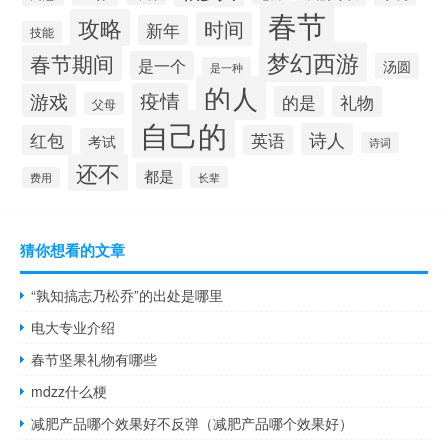
春节
攻略
时间
新年
技能
梦幻西游
春节期间
是一个
汤圆
是一种
的人
疫情
游戏
的是
礼物
父母
自己的
诗人
红包
英语
考试
诗词
还不
都是
长辈
费用
猜你想看的文章
“孰知搞志乃松乔”的出处是哪里
电大专业介绍
春节坚果礼物有哪些
mdzz什么梗
减肥产品哪个效果好不反弹（减肥产品哪个效果好）