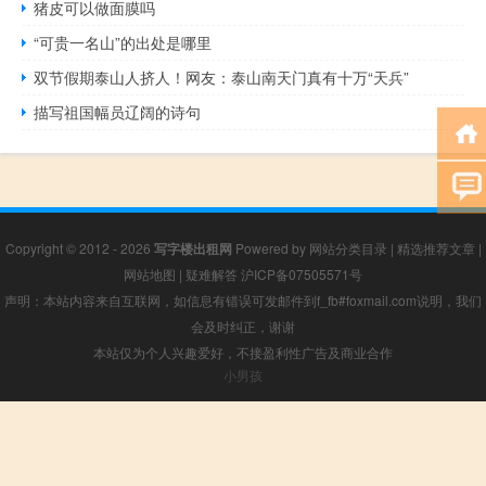
猪皮可以做面膜吗
“可贵一名山”的出处是哪里
双节假期泰山人挤人！网友：泰山南天门真有十万“天兵”
描写祖国幅员辽阔的诗句
Copyright © 2012 - 2026
写字楼出租网
Powered by
网站分类目录
|
精选推荐文章
|
网站地图
|
疑难解答
沪ICP备07505571号
声明：本站内容来自互联网，如信息有错误可发邮件到f_fb#foxmail.com说明，我们
会及时纠正，谢谢
本站仅为个人兴趣爱好，不接盈利性广告及商业合作
小男孩