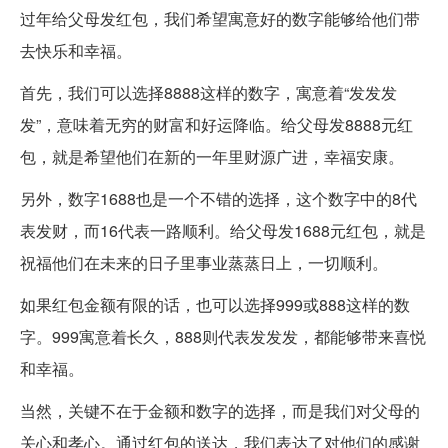
过年给父母发红包，我们希望寓意好的数字能够给他们带
去快乐和幸福。
首先，我们可以选择8888这样的数字，寓意着“发发发
发”，意味着无穷的财富和好运降临。给父母发8888元红
包，就是希望他们在新的一年里财源广进，幸福安康。
另外，数字1688也是一个不错的选择，这个数字中的8代
表发财，而16代表一路顺利。给父母发1688元红包，就是
祝福他们在未来的日子里事业蒸蒸日上，一切顺利。
如果红包金额有限的话，也可以选择999或888这样的数
字。999寓意着长久，888则代表发发发，都能够带来喜悦
和幸福。
当然，关键不在于金额和数字的选择，而是我们对父母的
关心和孝心。通过红包的送达，我们表达了对他们的感谢