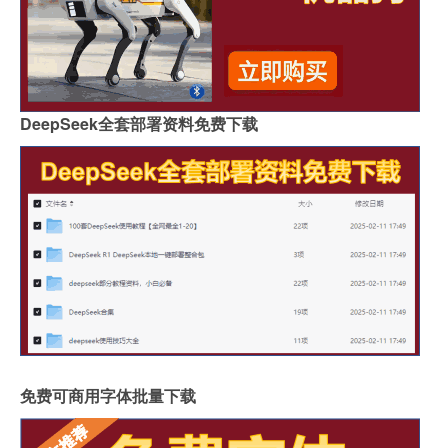
DeepSeek全套部署资料免费下载
免费可商用字体批量下载