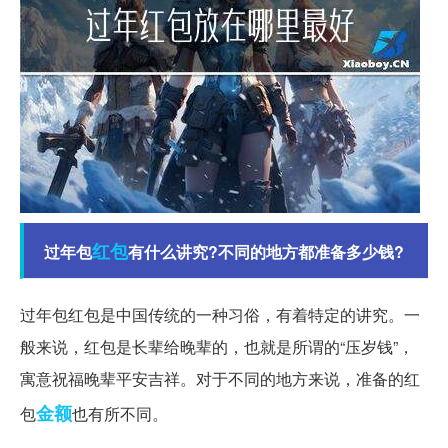
红包
过年包
有什么讲究?不同的地方都准备多少钱?
过年包红包是中国传统的一种习俗，有着特定的讲究。一
般来说，红包是长辈给晚辈的，也就是所谓的“压岁钱”，
寓意祝福晚辈平安吉祥。对于不同的地方来说，准备的红
金额
包
也有所不同。