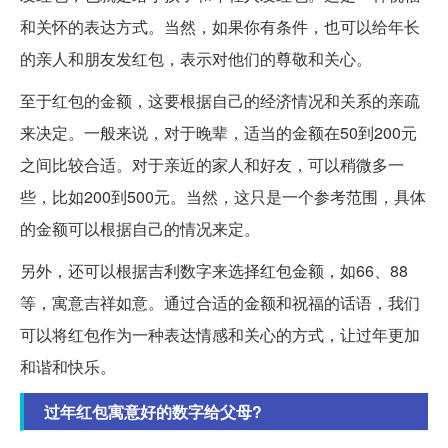
和关怀的表达方式。当然，如果你有条件，也可以给年长
的亲人和朋友发红包，表示对他们的尊敬和关心。
至于红包的金额，这要根据自己的经济情况和关系的亲疏
来决定。一般来说，对于晚辈，适当的金额在50到200元
之间比较合适。对于亲近的家人和好友，可以稍微多一
些，比如200到500元。当然，这只是一个参考范围，具体
的金额可以根据自己的情况来定。
另外，还可以根据吉利数字来选择红包金额，如66、88
等，寓意吉祥如意。通过合适的金额和祝福的话语，我们
可以将红包作为一种表达情感和关心的方式，让过年更加
和谐和快乐。
过年红包寓意好的数字给父母?