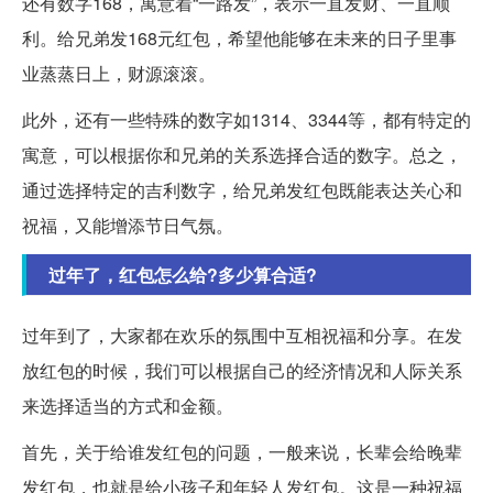
还有数字168，寓意着“一路发”，表示一直发财、一直顺
利。给兄弟发168元红包，希望他能够在未来的日子里事
业蒸蒸日上，财源滚滚。
此外，还有一些特殊的数字如1314、3344等，都有特定的
寓意，可以根据你和兄弟的关系选择合适的数字。总之，
通过选择特定的吉利数字，给兄弟发红包既能表达关心和
祝福，又能增添节日气氛。
过年了，红包怎么给?多少算合适?
过年到了，大家都在欢乐的氛围中互相祝福和分享。在发
放红包的时候，我们可以根据自己的经济情况和人际关系
来选择适当的方式和金额。
首先，关于给谁发红包的问题，一般来说，长辈会给晚辈
发红包，也就是给小孩子和年轻人发红包。这是一种祝福