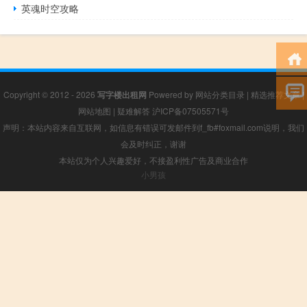
英魂时空攻略
Copyright © 2012 - 2026
写字楼出租网
Powered by
网站分类目录
|
精选推荐文章
|
网站地图
|
疑难解答
沪ICP备07505571号
声明：本站内容来自互联网，如信息有错误可发邮件到f_fb#foxmail.com说明，我们
会及时纠正，谢谢
本站仅为个人兴趣爱好，不接盈利性广告及商业合作
小男孩