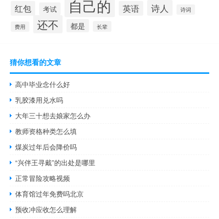
自己的
诗人
红包
英语
考试
诗词
还不
都是
长辈
费用
猜你想看的文章
高中毕业念什么好
乳胶漆用兑水吗
大年三十想去娘家怎么办
教师资格种类怎么填
煤炭过年后会降价吗
“兴伴王寻戴”的出处是哪里
正常冒险攻略视频
体育馆过年免费吗北京
预收冲应收怎么理解