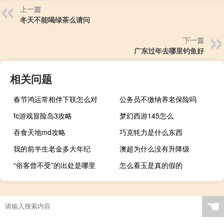
上一篇
冬天不能喝绿茶么请问
下一篇
广东过年去哪里钓鱼好
相关问题
春节鸿运常相伴下联怎么对
公务员不缴纳养老保险吗
fc游戏冒险岛3攻略
梦幻西游145怎么
吞食天地md攻略
巧克牦力是什么东西
我的前半生老金多大年纪
澳超为什么没有升降级
“俗客曾不受”的出处是哪里
怎么看玉是真的假的
☚