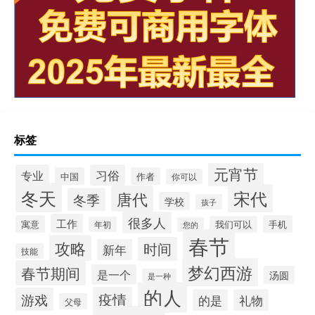
标签
元宵节
专业
习俗
中国
作者
你可以
冬天
宋代
唐代
冬季
学校
孩子
很多人
工作
寓意
手机
我们可以
年初
您的
春节
攻略
时间
新年
技能
梦幻西游
春节期间
是一个
汤圆
是一种
的人
疫情
游戏
的是
礼物
父母