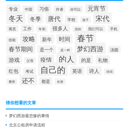
元宵节
专业
习俗
中国
作者
你可以
冬天
宋代
唐代
冬季
学校
孩子
很多人
工作
寓意
手机
我们可以
年初
您的
春节
攻略
时间
新年
技能
梦幻西游
春节期间
是一个
汤圆
是一种
的人
疫情
游戏
的是
礼物
父母
自己的
诗人
红包
英语
考试
诗词
还不
都是
长辈
费用
猜你想看的文章
梦幻西游最悲惨的事情
北京公租房申请流程