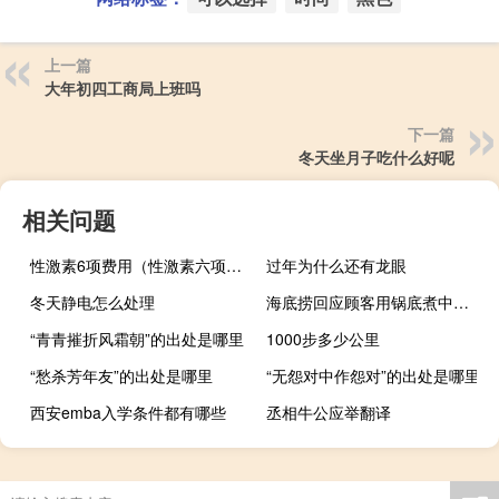
上一篇
大年初四工商局上班吗
下一篇
冬天坐月子吃什么好呢
相关问题
性激素6项费用（性激素六项收费标准是什么）
过年为什么还有龙眼
冬天静电怎么处理
海底捞回应顾客用锅底煮中药酸梅汤：建议在家煮好
“青青摧折风霜朝”的出处是哪里
1000步多少公里
“愁杀芳年友”的出处是哪里
“无怨对中作怨对”的出处是哪里
西安emba入学条件都有哪些
丞相牛公应举翻译