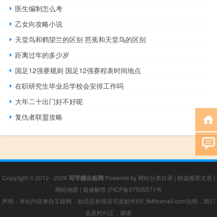
医生编制怎么考
乙女向攻略小说
天堂鸟和鹤望兰的区别 芭蕉和天堂鸟的区别
距离过年的多少岁
国足12强赛规则 国足12强赛程表时间地点
在职研究生毕业后学校会安排工作吗
大年二十出门好不好呢
复仇者联盟攻略
Copyright © 2012 - 2026
写字楼出租网
Powered by
网站分类目录
|
精选推荐文章
|
网站地图
|
疑难解答
沪ICP备07505571号
声明：本站内容来自互联网，如信息有错误可发邮件到f_fb#foxmail.com说明，我们
会及时纠正，谢谢