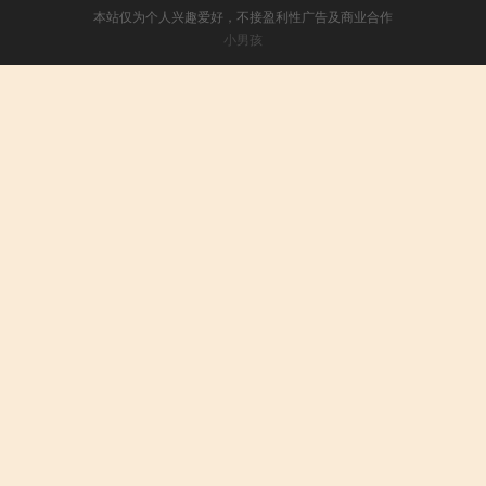
本站仅为个人兴趣爱好，不接盈利性广告及商业合作
小男孩