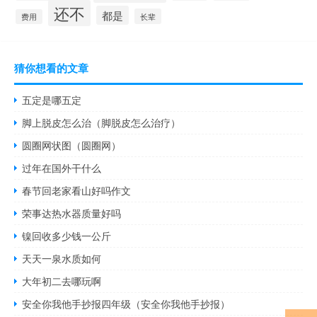
还不
都是
长辈
费用
猜你想看的文章
五定是哪五定
脚上脱皮怎么治（脚脱皮怎么治疗）
圆圈网状图（圆圈网）
过年在国外干什么
春节回老家看山好吗作文
荣事达热水器质量好吗
镍回收多少钱一公斤
天天一泉水质如何
大年初二去哪玩啊
安全你我他手抄报四年级（安全你我他手抄报）