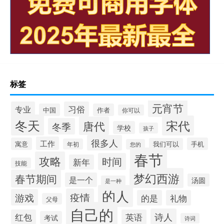
标签
元宵节
专业
习俗
中国
作者
你可以
冬天
宋代
唐代
冬季
学校
孩子
很多人
工作
寓意
手机
我们可以
年初
您的
春节
攻略
时间
新年
技能
梦幻西游
春节期间
是一个
汤圆
是一种
的人
疫情
游戏
的是
礼物
父母
自己的
诗人
红包
英语
考试
诗词