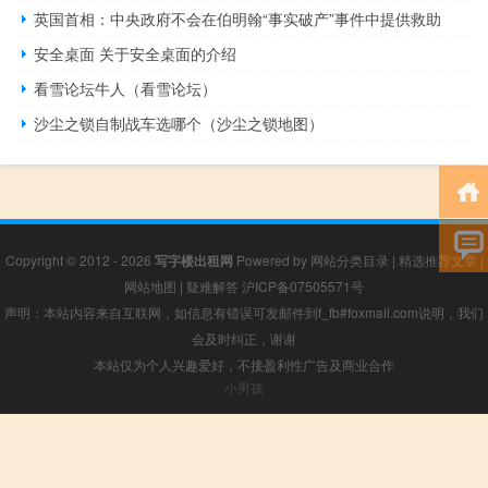
英国首相：中央政府不会在伯明翰“事实破产”事件中提供救助
安全桌面 关于安全桌面的介绍
看雪论坛牛人（看雪论坛）
沙尘之锁自制战车选哪个（沙尘之锁地图）
Copyright © 2012 - 2026
写字楼出租网
Powered by
网站分类目录
|
精选推荐文章
|
网站地图
|
疑难解答
沪ICP备07505571号
声明：本站内容来自互联网，如信息有错误可发邮件到f_fb#foxmail.com说明，我们
会及时纠正，谢谢
本站仅为个人兴趣爱好，不接盈利性广告及商业合作
小男孩