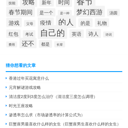
春节
攻略
时间
新年
技能
梦幻西游
春节期间
是一个
汤圆
是一种
的人
疫情
游戏
的是
礼物
父母
自己的
诗人
红包
英语
考试
诗词
还不
都是
长辈
费用
猜你想看的文章
香港过年买花寓意什么
元宵解谜游戏攻略
清洁度2度到3度怎么治疗（清洁度三度怎么调理）
时光王座攻略
渗透率怎么求（市场渗透率的计算公式为）
巨蟹座男最喜欢什么样的女生（巨蟹座男生喜欢什么样的女生）