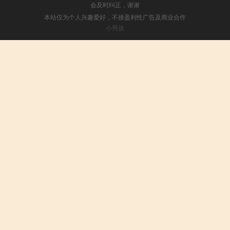
会及时纠正，谢谢
本站仅为个人兴趣爱好，不接盈利性广告及商业合作
小男孩