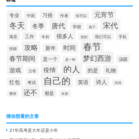
元宵节
专业
习俗
中国
作者
你可以
冬天
宋代
唐代
冬季
学校
孩子
很多人
工作
寓意
手机
我们可以
年初
您的
春节
攻略
时间
新年
技能
梦幻西游
春节期间
是一个
汤圆
是一种
的人
疫情
游戏
的是
礼物
父母
自己的
诗人
红包
英语
考试
诗词
还不
都是
长辈
费用
猜你想看的文章
21年高考是大年还是小年