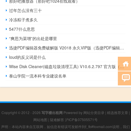
那好吧播放器（那好吧1024在线观看）
过年怎么没有三十
冷冻粽子煮多久
5477什么意思
“爽思为渠增”的出处是哪里
迅捷PDF编辑器免费破解版 V2018 永久VIP版（迅捷PDF编辑器免费破解版 V2018 永久VIP版功能简介）
loud的反义词是什么
Wise Disk Cleaner(磁盘垃圾清理工具) V10.6.2.797 官方版（Wise Disk Cleaner(磁盘垃圾清理工具) V10.6.2.797 官方版功能简介）
泰山学院一流本科专业建设名单
Copyright © 2012 - 2026
写字楼出租网
Powered by
网站分类目录
|
精选推荐文章
|
网站地图
|
疑难解答
沪ICP备07505571号
声明：本站内容来自互联网，如信息有错误可发邮件到f_fb#foxmail.com说明，我们