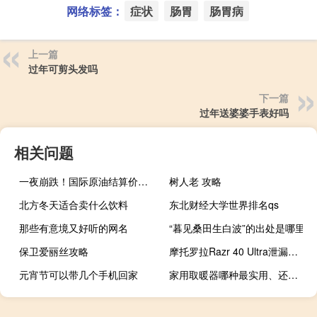
网络标签：
症状
肠胃
肠胃病
上一篇
过年可剪头发吗
下一篇
过年送婆婆手表好吗
相关问题
一夜崩跌！国际原油结算价双双跌超5% “需求破坏”正在发生？
树人老 攻略
北方冬天适合卖什么饮料
东北财经大学世界排名qs
那些有意境又好听的网名
“暮见桑田生白波”的出处是哪里
保卫爱丽丝攻略
摩托罗拉Razr 40 Ultra泄漏揭示配置价格关键规格
元宵节可以带几个手机回家
家用取暖器哪种最实用、还便宜的（家用取暖器哪种最实用）