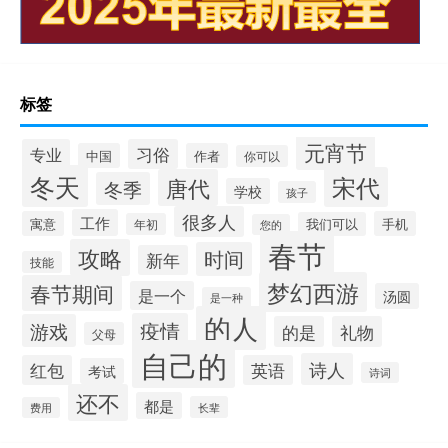
标签
元宵节
专业
习俗
中国
作者
你可以
冬天
宋代
唐代
冬季
学校
孩子
很多人
工作
寓意
手机
我们可以
年初
您的
春节
攻略
时间
新年
技能
梦幻西游
春节期间
是一个
汤圆
是一种
的人
疫情
游戏
的是
礼物
父母
自己的
诗人
红包
英语
考试
诗词
还不
都是
长辈
费用