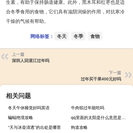
生素，有助于保持肠道健康。此外，黑木耳和红枣也是适
合冬季食用的食物，它们具有滋阴润燥的作用，对抗寒冷
干燥的气候有帮助。
网络标签：
冬天
冬季
食物
上一篇
深圳人回湛江过年吗
下一篇
过年买干果400元好吗
相关问题
冬天午休睡觉好吗英语
牛肉馅过年能吃吗
蝙蝠绝境攻略
qq里面的太阳是什么意思是什么（qq挂太阳）
“天与冰壶清透”的出处是哪里
狗道攻略