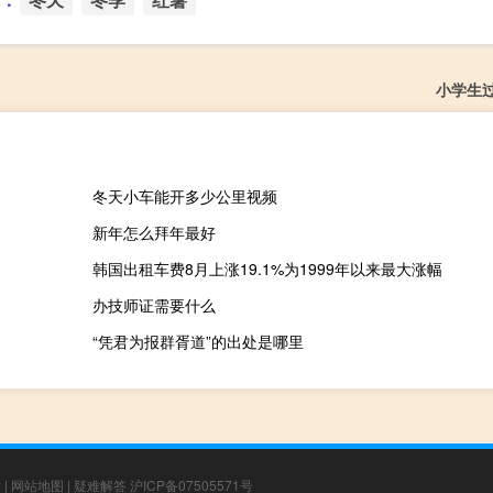
小学生
冬天小车能开多少公里视频
新年怎么拜年最好
韩国出租车费8月上涨19.1%为1999年以来最大涨幅
办技师证需要什么
“凭君为报群胥道”的出处是哪里
章
|
网站地图
|
疑难解答
沪ICP备07505571号