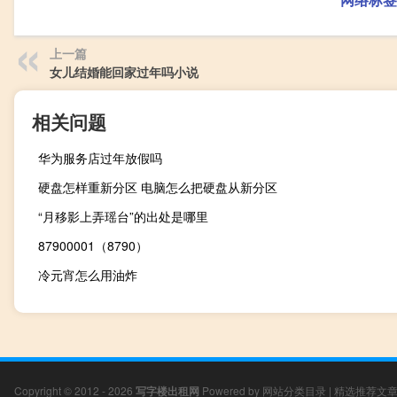
上一篇
女儿结婚能回家过年吗小说
相关问题
华为服务店过年放假吗
硬盘怎样重新分区 电脑怎么把硬盘从新分区
“月移影上弄瑶台”的出处是哪里
87900001（8790）
冷元宵怎么用油炸
Copyright © 2012 - 2026
写字楼出租网
Powered by
网站分类目录
|
精选推荐文