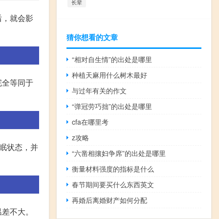
长辈
后，就会影
猜你想看的文章
“相对自生情”的出处是哪里
种植天麻用什么树木最好
完全等同于
与过年有关的作文
。
“弹冠劳巧拙”的出处是哪里
cfa在哪里考
z攻略
眠状态，并
“六凿相攘妇争席”的出处是哪里
衡量材料强度的指标是什么
春节期间要买什么东西英文
再婚后离婚财产如何分配
温差不大。