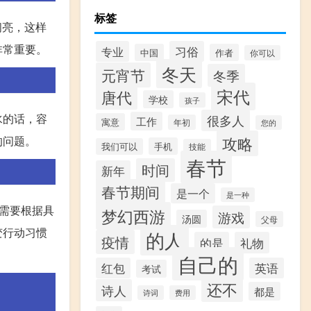
标签
闪亮，这样
非常重要。
专业
习俗
中国
作者
你可以
冬天
元宵节
冬季
宋代
唐代
学校
孩子
水的话，容
很多人
工作
寓意
年初
您的
攻略
的问题。
手机
我们可以
技能
春节
时间
新年
春节期间
是一个
是一种
需要根据具
梦幻西游
游戏
汤圆
父母
变行动习惯
的人
疫情
的是
礼物
自己的
红包
英语
考试
还不
诗人
都是
诗词
费用