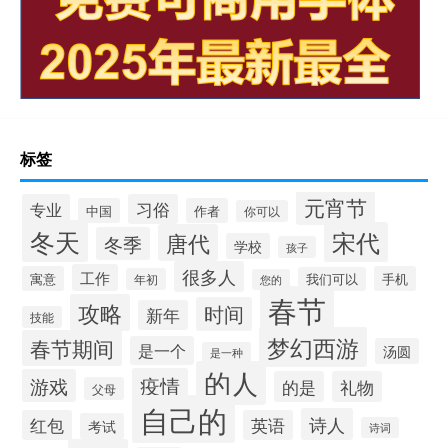
标签
元宵节
专业
习俗
中国
作者
你可以
冬天
宋代
唐代
冬季
学校
孩子
很多人
工作
寓意
手机
我们可以
年初
您的
春节
攻略
时间
新年
技能
梦幻西游
春节期间
是一个
汤圆
是一种
的人
疫情
游戏
的是
礼物
父母
自己的
诗人
红包
英语
考试
诗词