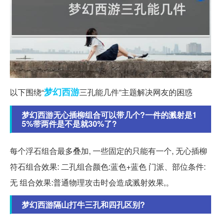
梦幻西游
以下围绕“
三孔能几件”主题解决网友的困惑
梦幻西游无心插柳组合可以带几个?一件的溅射是1
5%带两件是不是就30%了?
每个浮石组合最多叠加, 一些固定的只能有一个, 无心插柳
符石组合效果: 二孔组合颜色:蓝色+蓝色 门派、部位条件:
无 组合效果:普通物理攻击时会造成溅射效果,。
梦幻西游隔山打牛三孔和四孔区别?