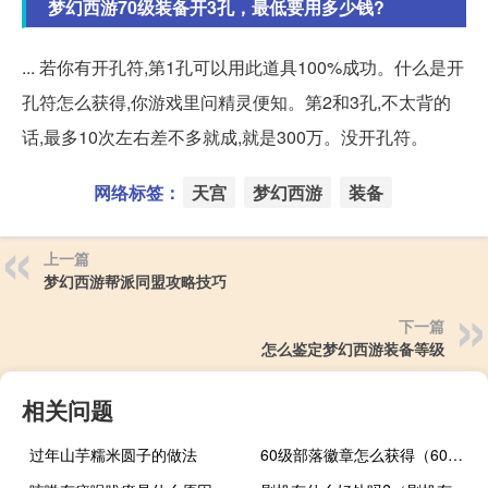
梦幻西游70级装备开3孔，最低要用多少钱?
... 若你有开孔符,第1孔可以用此道具100%成功。什么是开
孔符怎么获得,你游戏里问精灵便知。第2和3孔,不太背的
话,最多10次左右差不多就成,就是300万。没开孔符。
网络标签：
天宫
梦幻西游
装备
上一篇
梦幻西游帮派同盟攻略技巧
下一篇
怎么鉴定梦幻西游装备等级
相关问题
过年山芋糯米圆子的做法
60级部落徽章怎么获得（60级部落徽章哪里买）