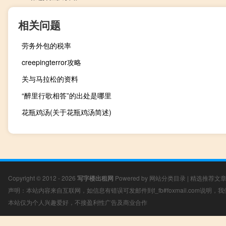
相关问题
劳务外包的税率
creepingterror攻略
关与马拉松的资料
“醉里行歌相答”的出处是哪里
花瓶鸡汤(关于花瓶鸡汤简述)
Copyright © 2012 - 2026
写字楼出租网
Powered by
网站分类目录
|
精选推荐文
声明：本站内容来自互联网，如信息有错误可发邮件到f_fb#foxmail.com说明
本站仅为个人兴趣爱好，不接盈利性广告及商业合作