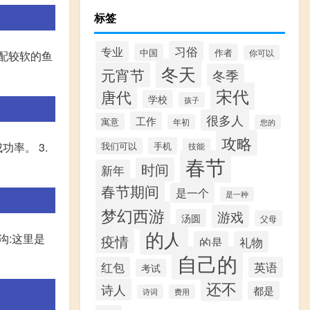
标签
专业
习俗
中国
作者
你可以
搭配较软的鱼
冬天
元宵节
冬季
宋代
唐代
学校
孩子
很多人
工作
寓意
年初
您的
攻略
手机
率。 3.
我们可以
技能
春节
时间
新年
春节期间
是一个
是一种
梦幻西游
游戏
汤圆
父母
的人
沟:这里是
疫情
的是
礼物
自己的
红包
英语
考试
还不
诗人
都是
诗词
费用