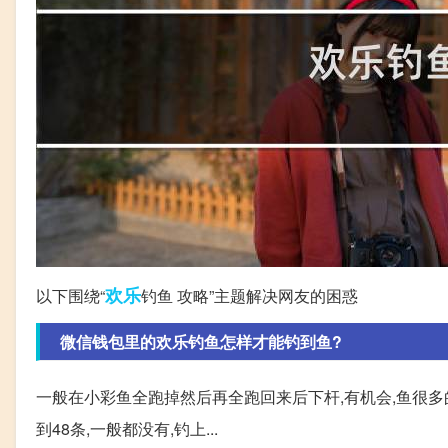
欢乐
以下围绕“
钓鱼 攻略”主题解决网友的困惑
微信钱包里的欢乐钓鱼怎样才能钓到鱼?
一般在小彩鱼全跑掉然后再全跑回来后下杆,有机会,鱼很多
到48条,一般都没有,钓上...