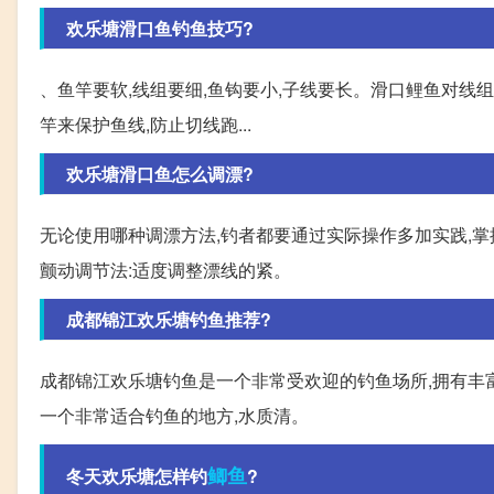
欢乐塘滑口鱼钓鱼技巧?
、鱼竿要软,线组要细,鱼钩要小,子线要长。滑口鲤鱼对线
竿来保护鱼线,防止切线跑...
欢乐塘滑口鱼怎么调漂?
无论使用哪种调漂方法,钓者都要通过实际操作多加实践,掌
颤动调节法:适度调整漂线的紧。
成都锦江欢乐塘钓鱼推荐?
成都锦江欢乐塘钓鱼是一个非常受欢迎的钓鱼场所,拥有丰富
一个非常适合钓鱼的地方,水质清。
鲫鱼
冬天欢乐塘怎样钓
?