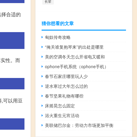
长辈
选择合适的
猜你想看的文章
匈奴传奇攻略
“掩关谁复抱琴来”的出处是哪里
美的空调冬天怎么开省电又暖和
真实性。而
ophone手机系统（ophone手机）
春节石家庄哪里玩人少
逆水寒过大年怎么过的
春节坚果礼物有哪些
,可以用豆
床摇晃怎么固定
浴火重生元宵活动
美联储巴尔金：劳动力市场更加平衡