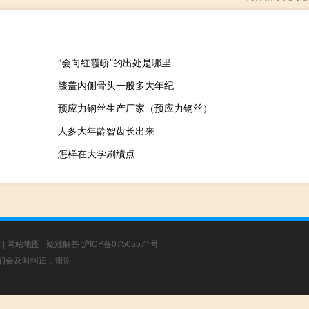
“会向红霞峤”的出处是哪里
膝盖内侧骨头一般多大年纪
预应力钢丝生产厂家（预应力钢丝）
人多大年龄智齿长出来
怎样在大学刷绩点
章
|
网站地图
|
疑难解答
沪ICP备07505571号
，我们会及时纠正，谢谢