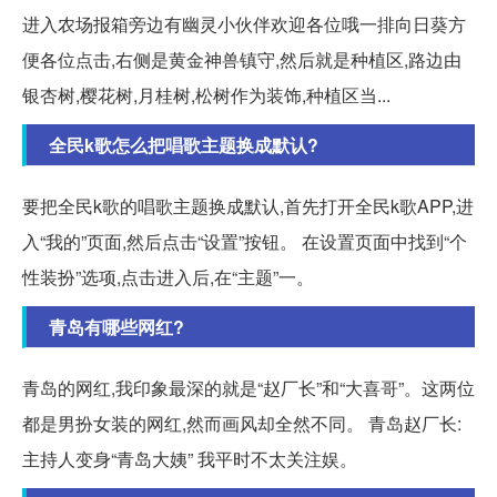
进入农场报箱旁边有幽灵小伙伴欢迎各位哦一排向日葵方
便各位点击,右侧是黄金神兽镇守,然后就是种植区,路边由
银杏树,樱花树,月桂树,松树作为装饰,种植区当...
全民k歌怎么把唱歌主题换成默认?
要把全民k歌的唱歌主题换成默认,首先打开全民k歌APP,进
入“我的”页面,然后点击“设置”按钮。 在设置页面中找到“个
性装扮”选项,点击进入后,在“主题”一。
青岛有哪些网红?
青岛的网红,我印象最深的就是“赵厂长”和“大喜哥”。这两位
都是男扮女装的网红,然而画风却全然不同。 青岛赵厂长:
主持人变身“青岛大姨” 我平时不太关注娱。