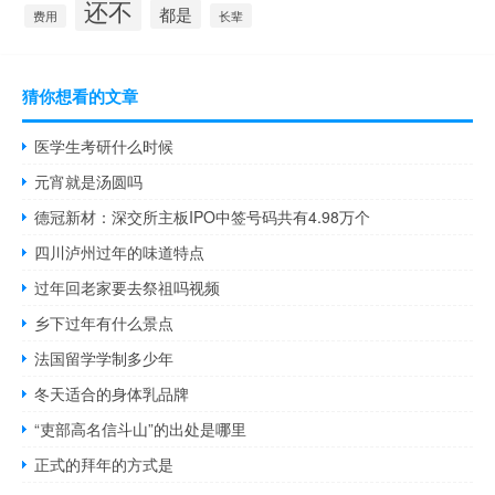
还不
都是
长辈
费用
猜你想看的文章
医学生考研什么时候
元宵就是汤圆吗
德冠新材：深交所主板IPO中签号码共有4.98万个
四川泸州过年的味道特点
过年回老家要去祭祖吗视频
乡下过年有什么景点
法国留学学制多少年
冬天适合的身体乳品牌
“吏部高名信斗山”的出处是哪里
正式的拜年的方式是