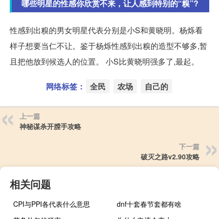
哪些明星的性感你欣赏不来，让人感到特别的“糗”?
性感到出糗的男女明星代表分别是小S和黄晓明。杨烁看
样子想要当仁不让。鉴于杨烁性感到出糗的造型不够多,暂
且把他放到候选人的位置。 小S比黄晓明强多了,最起。
网络标签：
全民
农场
自己的
上一篇
神秘谋杀开膛手攻略
下一篇
破灭之路v2.90攻略
相关问题
CPI与PPI各代表什么意思
dnf十套春节套都有啥