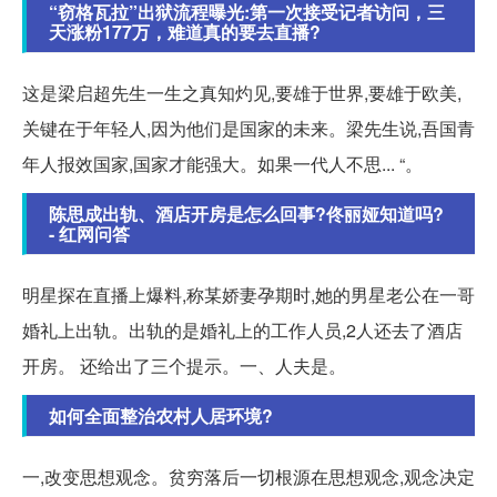
“窃格瓦拉”出狱流程曝光:第一次接受记者访问，三
天涨粉177万，难道真的要去直播?
这是梁启超先生一生之真知灼见,要雄于世界,要雄于欧美,
关键在于年轻人,因为他们是国家的未来。梁先生说,吾国青
年人报效国家,国家才能强大。如果一代人不思... “。
陈思成出轨、酒店开房是怎么回事?佟丽娅知道吗?
- 红网问答
明星探在直播上爆料,称某娇妻孕期时,她的男星老公在一哥
婚礼上出轨。出轨的是婚礼上的工作人员,2人还去了酒店
开房。 还给出了三个提示。一、人夫是。
如何全面整治农村人居环境?
一,改变思想观念。贫穷落后一切根源在思想观念,观念决定