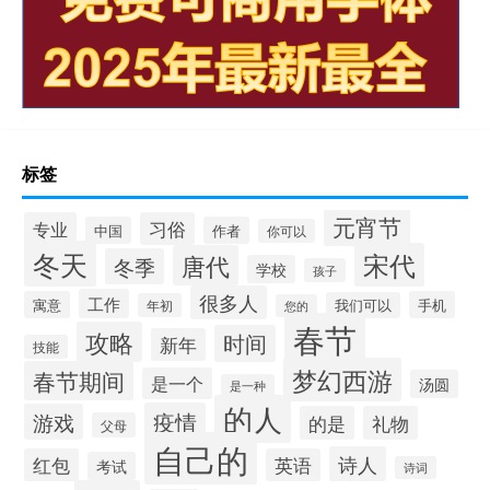
标签
元宵节
专业
习俗
中国
作者
你可以
冬天
宋代
唐代
冬季
学校
孩子
很多人
工作
寓意
手机
我们可以
年初
您的
春节
攻略
时间
新年
技能
梦幻西游
春节期间
是一个
汤圆
是一种
的人
疫情
游戏
的是
礼物
父母
自己的
诗人
红包
英语
考试
诗词