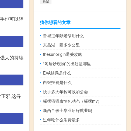
长辈
新手也可以轻
猜你想看的文章
晋城过年献老爷用什么
东昌湖一圈多少公里
thesunorigin通关攻略
其强大的持续
“闲居妙观物”的出处是哪里
EVA结局是什么
白银投资是什么
快手多大年龄可以加公会
正邪,这寻
摇摆猫猫表情包动态（摇摆mv）
新西兰硕士毕业后好就业吗
过年吃什么消费最多