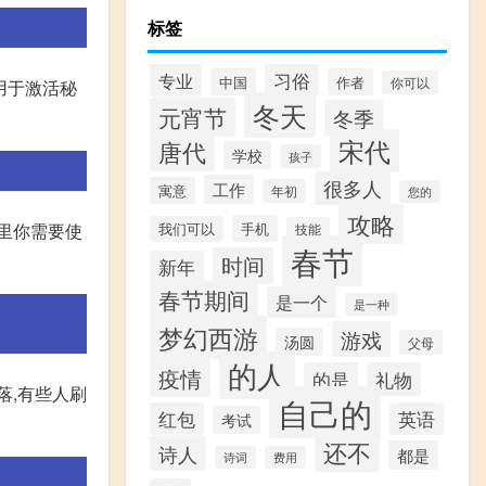
标签
专业
习俗
中国
作者
你可以
用于激活秘
冬天
元宵节
冬季
宋代
唐代
学校
孩子
很多人
工作
寓意
年初
您的
攻略
手机
这里你需要使
我们可以
技能
春节
时间
新年
春节期间
是一个
是一种
梦幻西游
游戏
汤圆
父母
的人
疫情
的是
礼物
落,有些人刷
自己的
红包
英语
考试
还不
诗人
都是
诗词
费用