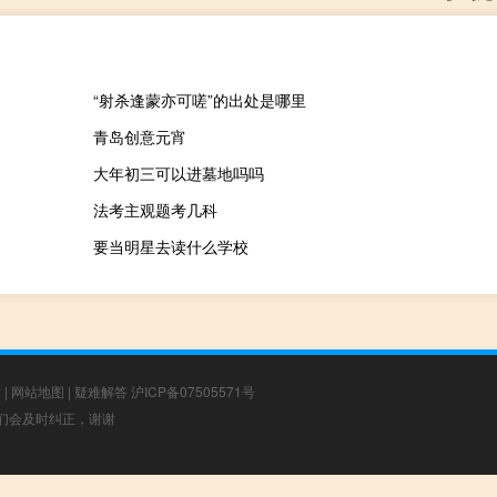
“射杀逢蒙亦可嗟”的出处是哪里
青岛创意元宵
大年初三可以进墓地吗吗
法考主观题考几科
要当明星去读什么学校
章
|
网站地图
|
疑难解答
沪ICP备07505571号
，我们会及时纠正，谢谢