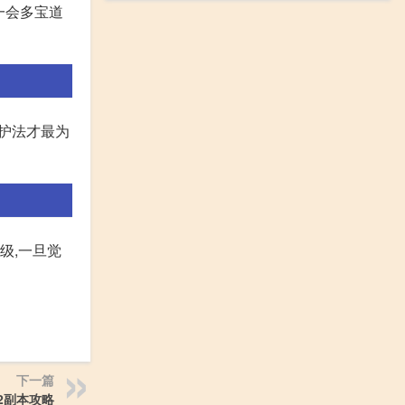
一会多宝道
友护法才最为
级,一旦觉
下一篇
2副本攻略