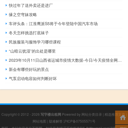
快过年了送外卖还是进厂
缘之空穹妹攻略
车评头条：江淮鹰派S5将于今年登陆中国汽车市场
冬天怎样挑选打底袜子
民族服装与服饰学习哪些课程
“山暗云犹湿”的出处是哪里
2023年10月11日山西省运城市疫情大数据-今日/今天疫情全网搜索最新实时消息动态情况通知播报
新会有哪些好玩的景点
气泵启动电容如何判断好坏
Copyright © 2012 - 2026
写字楼出租网
Powered by
网站分类目录
|
精选推荐文章
|
网站地图
|
疑难解答
沪ICP备07505571号
声明：本站内容来自互联网，如信息有错误可发邮件到f_fb#foxmail.com说明，我们