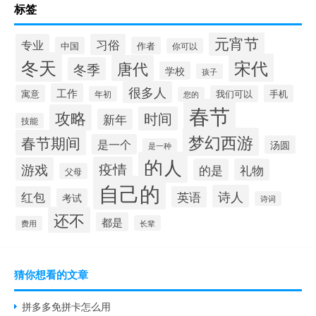
标签
元宵节
专业
习俗
中国
作者
你可以
冬天
宋代
唐代
冬季
学校
孩子
很多人
工作
寓意
手机
我们可以
年初
您的
春节
攻略
时间
新年
技能
梦幻西游
春节期间
是一个
汤圆
是一种
的人
疫情
游戏
的是
礼物
父母
自己的
诗人
红包
英语
考试
诗词
还不
都是
长辈
费用
猜你想看的文章
拼多多免拼卡怎么用