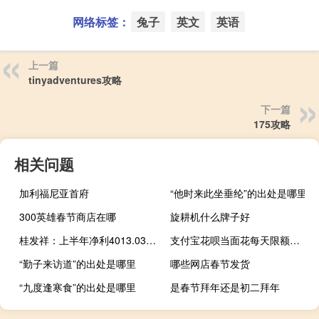
网络标签：
兔子
英文
英语
上一篇
tinyadventures攻略
下一篇
175攻略
相关问题
加利福尼亚首府
“他时来此坐垂纶”的出处是哪里
300英雄春节商店在哪
旋耕机什么牌子好
桂发祥：上半年净利4013.03万元 同比扭亏
支付宝花呗当面花每天限额吗（支付宝花呗当面花怎么用）
“勤子来访道”的出处是哪里
哪些网店春节发货
“九度逢寒食”的出处是哪里
是春节拜年还是初二拜年