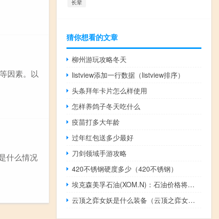
长辈
猜你想看的文章
柳州游玩攻略冬天
等因素。以
listview添加一行数据（listview排序）
头条拜年卡片怎么样使用
怎样养鸽子冬天吃什么
疫苗打多大年龄
过年红包送多少最好
刀剑领域手游攻略
的是什么情况
420不锈钢硬度多少（420不锈钢）
埃克森美孚石油(XOM.N)：石油价格将在供应仍然紧张的情况下“波动”
云顶之弈女妖是什么装备（云顶之弈女妖装备效果）