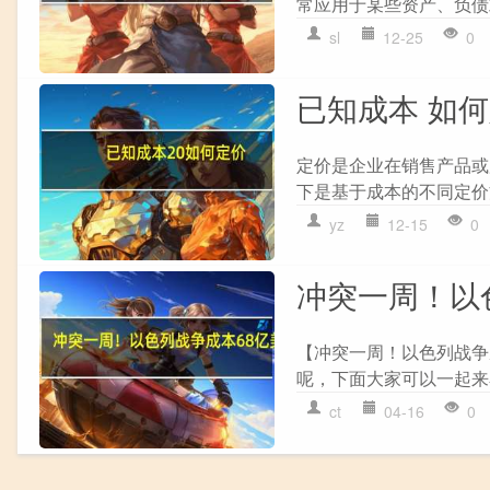
常应用于某些资产、负债
sl
12-25
0
已知成本 如
定价是企业在销售产品或
下是基于成本的不同定价方法
yz
12-15
0
冲突一周！以
【冲突一周！以色列战争
呢，下面大家可以一起来看
ct
04-16
0