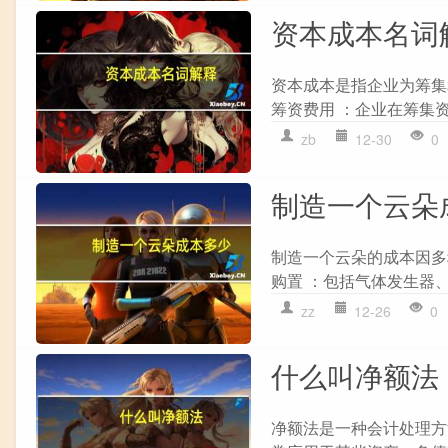
资本成本名词
资本成本是指企业为筹集
筹资费用 ：企业在筹集资
zb
12-30
0
制造一个云朵
制造一个云朵的成本因多
购置 ：包括气体发生器、
zz
12-26
0
什么叫净额法
净额法是一种会计处理方