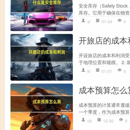
安全库存（Safety 
库存。它用于确保在物资
sl
01-04
0
开旅店的成本
开设旅店的成本和利润受多
于地理位置和规模。 2. 
kl
01-01
0
成本预算怎么
成本预算的计算通常遵循以
一个季度，作为成本预算的覆
cb
12-30
0