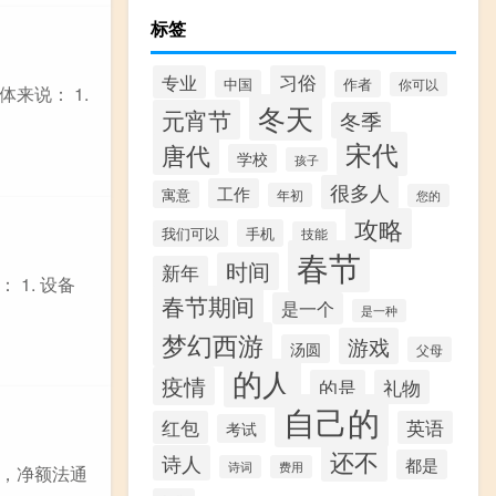
标签
专业
习俗
中国
作者
你可以
来说： 1.
冬天
元宵节
冬季
宋代
唐代
学校
孩子
很多人
工作
寓意
年初
您的
攻略
手机
我们可以
技能
春节
时间
新年
1. 设备
春节期间
是一个
是一种
梦幻西游
游戏
汤圆
父母
的人
疫情
的是
礼物
自己的
红包
英语
考试
还不
诗人
都是
诗词
费用
，净额法通