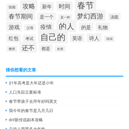
春节
攻略
时间
新年
技能
梦幻西游
春节期间
是一个
汤圆
是一种
的人
疫情
游戏
的是
礼物
父母
自己的
诗人
红包
英语
考试
诗词
还不
都是
长辈
费用
猜你想看的文章
21年高考是大年还是小年
人口失踪立案标准
春节带孩子去拜年好吗英文
我今年的春节是几月几日
dnf新传说副本攻略
主持人翠翠多大年龄