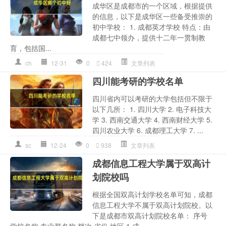
成华区是成都市的一个区域，根据提供
的信息，以下是成华区一些备受推崇的
初中学校： 1. 成都英才学校 特点：由
成都七中领办，提供十二年一贯制教
育，包括国...
ch
12-31
0
424
文章列表
四川能考研的学校名单
四川省内可以考研的大学包括但不限于
以下几所： 1. 四川大学 2. 电子科技大
学 3. 西南交通大学 4. 西南财经大学 5.
四川农业大学 6. 成都理工大学 7. ...
sc
12-24
0
938
文章列表
成都信息工程大学属于双高计
划院校吗
根据全国双高计划学校名单可知，成都
信息工程大学不属于双高计划院校。以
下是成都市双高计划院校名单： 序号
学校名称 专业群名称 档次 省份 地区 1 成...