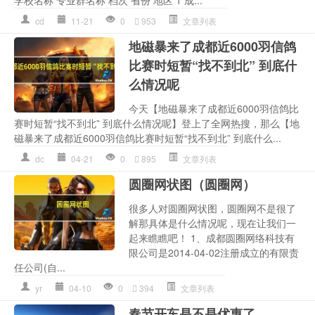
cd
11-21
0
953
文章列表
地磁暴来了成都近6000羽信鸽
比赛时短暂“找不到北” 到底什
么情况呢
今天【地磁暴来了成都近6000羽信鸽比
赛时短暂“找不到北” 到底什么情况呢】登上了全网热搜，那么【地
磁暴来了成都近6000羽信鸽比赛时短暂“找不到北” 到底什么...
dc
04-21
0
895
文章列表
圆圈网状图（圆圈网）
很多人对圆圈网状图，圆圈网不是很了
解那具体是什么情况呢，现在让我们一
起来瞧瞧吧！ 1、成都圆圈网络科技有
限公司是2014-04-02注册成立的有限责
任公司(自...
yr
04-10
0
394
文章列表
春节开车是不是优惠了