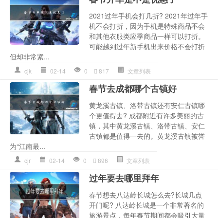
2021过年手机会打几折? 2021年过年手
机不会打折，因为手机是特殊商品不会
和其他衣服类应季商品一样可以打折。
可能越到过年新手机出来价格不会打折
但却非常紧...
cjk
02-14
0
817
文章列表
春节去成都哪个古镇好
黄龙溪古镇、洛带古镇还有安仁古镇哪
个更值得去? 成都附近有许多美丽的古
镇，其中黄龙溪古镇、洛带古镇、安仁
古镇都是值得一去的。黄龙溪古镇被誉
为“江南最...
cjr
02-14
0
896
文章列表
过年要去哪里拜年
春节想去八达岭长城怎么去?长城几点
开门呢? 八达岭长城是一个非常著名的
旅游景点，每年春节期间都会吸引大量