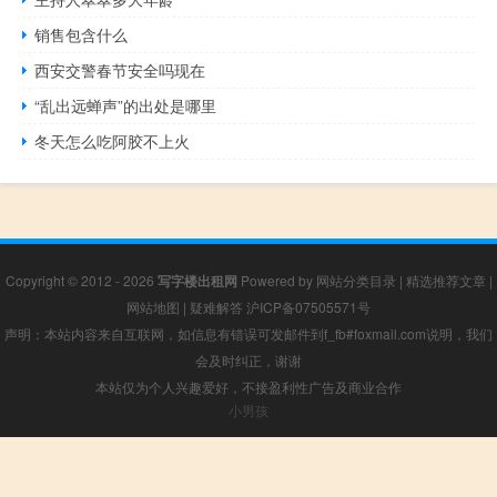
销售包含什么
西安交警春节安全吗现在
“乱出远蝉声”的出处是哪里
冬天怎么吃阿胶不上火
Copyright © 2012 - 2026
写字楼出租网
Powered by
网站分类目录
|
精选推荐文章
|
网站地图
|
疑难解答
沪ICP备07505571号
声明：本站内容来自互联网，如信息有错误可发邮件到f_fb#foxmail.com说明，我们
会及时纠正，谢谢
本站仅为个人兴趣爱好，不接盈利性广告及商业合作
小男孩