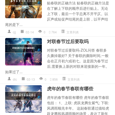
贴春联的正确方法 贴春联的正确方法是
在了解上下联的顺序后进行贴上。无论
上下联，最后一个字总离不开平仄。以
仄声或短促声结尾的是上联，以平声结
尾的是下...
cjj
02-14
0
764
文章列表
对联春节过后要取吗
对联春节过后要取吗-ZOL问答 春联多
久撕掉最好? 关于春联的撕除时间,一般
会在正月初六或初七。这是因为春节过
后,需要换上新的对联来迎接新的一年。
如果过了...
dlc
02-13
0
856
文章列表
虎年的春节春联有哪些
虎年的春节春联有哪些 虎年的春节春联
包括： 1、上联: 虎跃龙腾生紫气; 下联:
风调雨顺兆丰年。 这副春联通过描绘虎
跃龙腾和风调雨顺的场景，表达了新年