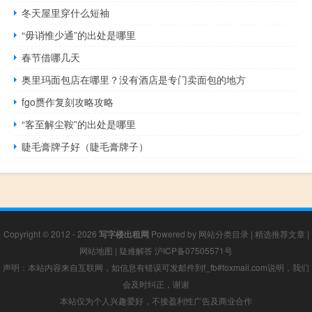
冬天屋里穿什么短袖
“毋诮惟少通”的出处是哪里
春节借哪几天
奥里玛面包店在哪里？没有酒店是专门卖面包的地方
fgo赝作复刻攻略攻略
“客至解尘鞍”的出处是哪里
睫毛膏牌子好（睫毛膏牌子）
Copyright © 2012 - 2026
写字楼出租网
Powered by
网站分类目录
|
精选推荐文章
|
网站地图
|
疑难解答
沪ICP备07505571号
声明：本站内容来自互联网，如信息有错误可发邮件到f_fb#foxmail.com说明，我们
会及时纠正，谢谢
本站仅为个人兴趣爱好，不接盈利性广告及商业合作