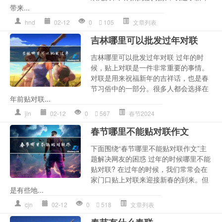
带来...
hnd
02-12
0
105
文章列表
吉林哪里可以批发过年对联
吉林哪里可以批发过年对联 过年的时
候，贴上对联是一件非常重要的事情。
对联是用来祝福新年的吉祥话，也是春
节习俗中的一部分。很多人都会选择在
年前贴对联...
jln
02-12
0
567
春节2024
春节哪里不能贴对联作文
下面围绕“春节哪里不能贴对联作文”主
题解决网友的困惑 过年的时候哪里不能
贴对联? 在过年的时候，我们常常会在
家门口贴上对联来迎接新春的到来。但
是有些地...
cjn
02-12
0
518
文章列表