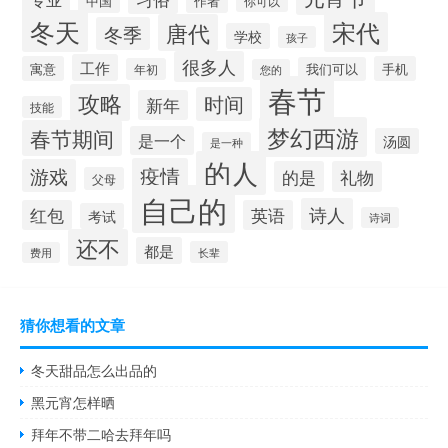
中国
作者
你可以
冬天
宋代
唐代
冬季
学校
孩子
很多人
工作
寓意
手机
我们可以
年初
您的
春节
攻略
时间
新年
技能
梦幻西游
春节期间
是一个
汤圆
是一种
的人
疫情
游戏
的是
礼物
父母
自己的
诗人
红包
英语
考试
诗词
还不
都是
长辈
费用
猜你想看的文章
冬天甜品怎么出品的
黑元宵怎样晒
拜年不带二哈去拜年吗