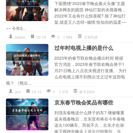
下面围绕“2022春节晚会最火头像”主题
解决网友的困惑 神仙打架的央视春晚，
2022年又会有什么惊喜呢? 除了神仙打
架,就是王八念经~煽情:恰似你的温柔~~
~~ 今年2...
sslake
02-16
0
989
文章列表
过年时电视上播的是什么
2023年的春节联欢晚会播出时间 根据
官方消息，2023年春节联欢晚会将于1
月21日晚上八点在央视进行直播。 为什
么在电视上搜不到熊出没之过年这部电
视？ 《熊出...
gns
02-15
0
378
春节2024
京东春节晚会奖品有哪些
刘强东春晚送什么牌子的车? 继被曝重
返央视春晚后，京东宣布将在今年春晚
送出100辆车。而前不久，京东才在湖
南卫视跨年晚会上送出过特斯拉，当