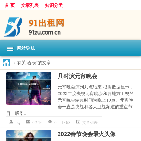
首 页
文章列表
知识分类
网站导航
>
有关“春晚”的文章
几时演元宵晚会
元宵晚会演到几点结束 根据数据显示，
2023年度央视元宵晚会和各地方卫视的
元宵晚会结束时间为晚上10点。元宵晚
会一直是央视和各大卫视频道的重点节
目，吸引...
jsy
02-16
0
453
文章列表
2022春节晚会最火头像