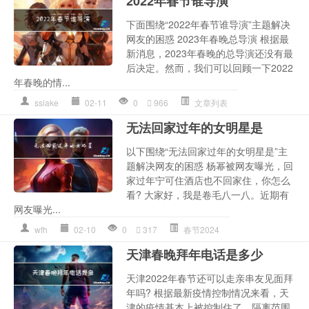
2022年春节谁导演
下面围绕“2022年春节谁导演”主题解决
网友的困惑 2023年春晚总导演 根据最
新消息，2023年春晚的总导演还没有最
后决定。然而，我们可以回顾一下2022
年春晚的情...
sslake
02-11
0
966
文章列表
无法回家过年的女明星是
以下围绕“无法回家过年的女明星是”主
题解决网友的困惑 杨幂被网友曝光，回
家过年宁可住酒店也不回家住，你怎么
看? 大家好，我是卷毛八一八。近期有
网友曝光...
wfh
02-10
0
317
春节2024
天津春晚拜年电话是多少
天津2022年春节还可以走亲串友见面拜
年吗? 根据最新疫情控制情况来看，天
津的疫情基本上被控制住了，隔离范围