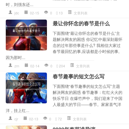
时，刘强东还...
jdc
02-15
0
13
文章列表
最让你怀念的春节是什么
下面围绕“最让你怀念的春节是什么”主
题解决网友的困惑 你记忆中最深刻最怀
念的过年那些事是什么? 我相信大家过
春节最回忆的事,应该都是小时候的事,
因为那时...
zrn
02-14
0
204
文章列表
春节趣事的短文怎么写
下面围绕“春节趣事的短文怎么写”主题
解决网友的困惑 春节趣事：红红火火的
快乐节日 在爆竹声中，我们迎来了中国
人最盛大的节日——春节。家家喜气洋
洋，挂上红...
cjr
02-13
0
72
文章列表