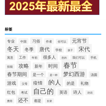
标签
元宵节
专业
习俗
中国
作者
你可以
冬天
宋代
唐代
冬季
学校
孩子
很多人
工作
寓意
手机
我们可以
年初
您的
春节
攻略
时间
新年
技能
梦幻西游
春节期间
是一个
汤圆
是一种
的人
疫情
游戏
的是
礼物
父母
自己的
诗人
红包
英语
考试
诗词
还不
都是
长辈
费用