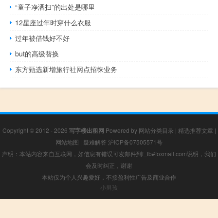
“童子净洒扫”的出处是哪里
12星座过年时穿什么衣服
过年被借钱好不好
but的高级替换
东方甄选新增旅行社网点招徕业务
Copyright © 2012 - 2026
写字楼出租网
Powered by
网站分类目录
|
精选推荐文章
|
网站地图
|
疑难解答
沪ICP备07505571号
声明：本站内容来自互联网，如信息有错误可发邮件到f_fb#foxmail.com说明，我们
会及时纠正，谢谢
本站仅为个人兴趣爱好，不接盈利性广告及商业合作
小男孩