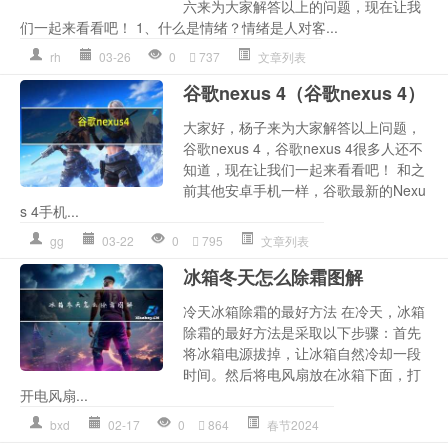
六来为大家解答以上的问题，现在让我
们一起来看看吧！ 1、什么是情绪？情绪是人对客...
rh
03-26
0
737
文章列表
谷歌nexus 4（谷歌nexus 4）
大家好，杨子来为大家解答以上问题，
谷歌nexus 4，谷歌nexus 4很多人还不
知道，现在让我们一起来看看吧！ 和之
前其他安卓手机一样，谷歌最新的Nexu
s 4手机...
gg
03-22
0
795
文章列表
冰箱冬天怎么除霜图解
冷天冰箱除霜的最好方法 在冷天，冰箱
除霜的最好方法是采取以下步骤：首先
将冰箱电源拔掉，让冰箱自然冷却一段
时间。然后将电风扇放在冰箱下面，打
开电风扇...
bxd
02-17
0
864
春节2024