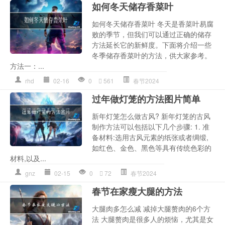
如何冬天储存香菜叶
如何冬天储存香菜叶 冬天是香菜叶易腐
败的季节，但我们可以通过正确的储存
方法延长它的新鲜度。下面将介绍一些
冬季储存香菜叶的方法，供大家参考。
方法一：...
rhd
02-16
0
561
春节2024
过年做灯笼的方法图片简单
新年灯笼怎么做古风? 新年灯笼的古风
制作方法可以包括以下几个步骤: 1. 准
备材料:选用古风元素的纸张或者绸缎,
如红色、金色、黑色等具有传统色彩的
材料,以及...
gnz
02-15
0
72
春节2024
春节在家瘦大腿的方法
大腿肉多怎么减 减掉大腿赘肉的6个方
法 大腿赘肉是很多人的烦恼，尤其是女