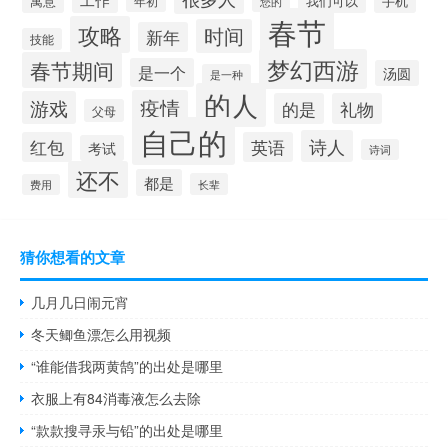
寓意
手机
我们可以
年初
您的
春节
攻略
时间
新年
技能
梦幻西游
春节期间
是一个
汤圆
是一种
的人
疫情
游戏
的是
礼物
父母
自己的
诗人
红包
英语
考试
诗词
还不
都是
长辈
费用
猜你想看的文章
几月几日闹元宵
冬天鲫鱼漂怎么用视频
“谁能借我两黄鹄”的出处是哪里
衣服上有84消毒液怎么去除
“款款搜寻汞与铅”的出处是哪里