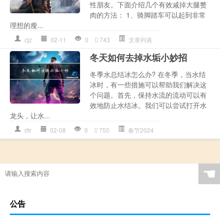
性朋友。下面介绍几个有效减掉大腿赘
肉的方法： 1、骑脚踏车可以起到非常
理想的瘦...
cjz
02-11
0
743
文章列表
冬天如何去掉水垢小妙招
冬季水总结冰怎么办? 在冬季，当水结
冰时，有一些措施可以帮助我们解决这
个问题。首先，保持水流的流动可以有
效地防止水结冰。我们可以尝试打开水
龙头，让水...
dtr
02-08
0
750
春节2024
☚
公告