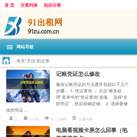
首 页
文章列表
知识分类
网站导航
>
有关“方法”的文章
记账凭证怎么修改
修改记账凭证的方法通常包括以下几个
步骤： 1. 凭证查询 ： 点击“账务处
理”菜单中的“凭证查询”选项。 选择“全
部凭证”，然后按确定键。 2. 选择要修
改的凭证 ...
jz
01-02
0
690
文章列表
电脑看视频卡屏怎么回事（电