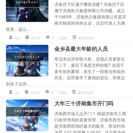
济南历下区属于哪里供暖? 济南历下区
属于济南热力集团有限公司供暖。成立
于1983年，济南热力集团有限公司是济
南市独资的供热企业，法定代表人为潘
世英。该公...
jnn
02-07
0
296
春节2024
金乡县最大年龄的人员
寒浞杀后羿夺取大权，还霸占其妻妾生
下二子，最后下场是怎样的呢? 在四千
多年前的夏朝，发生了一段相当狗血的
历史。后羿篡夺了夏朝的皇位，而寒浞
则杀了后羿...
jxx
02-07
0
809
春节2024
大年三十济南集市开门吗
济南西市场几点开门？ 根据济南市工商
行政管理局的直接管理，济南市西市场
是济南西部地区最大的集市，营业时间
为早上07:30至晚上18:00。这个集市由