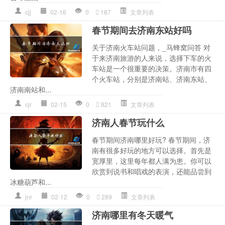
cjj
02-16
0
187
文章列表
春节期间去济南东站好吗
关于济南火车站问题，_马蜂窝问答 对
于来济南旅游的人来说，选择下车的火
车站是一个很重要的决策。济南市有四
个火车站，分别是济南站、济南东站、
济南南站和...
cjr
02-15
0
821
文章列表
济南人春节玩什么
春节期间济南哪里好玩? 春节期间，济
南有很多好玩的地方可以选择。首先是
宽厚里，这里每年都人满为患。你可以
欣赏到说书和唱戏的表演，还能品尝到
冰糖葫芦和...
jnr
02-12
0
289
文章列表
济南哪里有冬天暖气