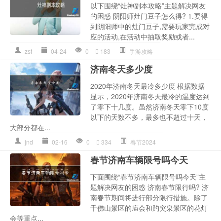
以下围绕“灶神副本攻略”主题解决网友
的困惑 阴阳师灶门豆子怎么得? 1.要得
到阴阳师中的灶门豆子,需要玩家完成对
应的活动,在活动中抽取奖励或者...
zsf
04-24
0
183
手游攻略
济南冬天多少度
2020年济南冬天最冷多少度 根据数据
显示，2020年济南冬天最冷的温度达到
了零下十几度。虽然济南冬天零下10度
以下的天数不多，最多也不超过十天，
大部分都在...
jnd
02-16
0
334
春节2024
春节济南车辆限号吗今天
下面围绕“春节济南车辆限号吗今天”主
题解决网友的困惑 济南春节限行吗? 济
南春节期间将进行部分限行措施。除了
千佛山景区的庙会和趵突泉景区的花灯
会等重点...