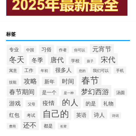
标签
元宵节
专业
习俗
中国
作者
你可以
冬天
宋代
唐代
冬季
学校
孩子
很多人
工作
寓意
手机
我们可以
年初
您的
春节
攻略
时间
新年
技能
梦幻西游
春节期间
是一个
汤圆
是一种
的人
疫情
游戏
的是
礼物
父母
自己的
诗人
红包
英语
考试
诗词
还不
都是
长辈
费用