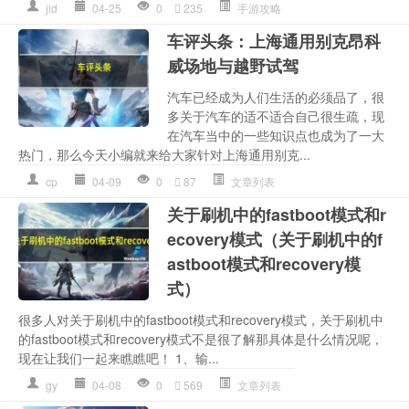
jld
04-25
0
235
手游攻略
车评头条：上海通用别克昂科
威场地与越野试驾
汽车已经成为人们生活的必须品了，很
多关于汽车的适不适合自己很生疏，现
在汽车当中的一些知识点也成为了一大
热门，那么今天小编就来给大家针对上海通用别克...
cp
04-09
0
87
文章列表
关于刷机中的fastboot模式和r
ecovery模式（关于刷机中的f
astboot模式和recovery模
式）
很多人对关于刷机中的fastboot模式和recovery模式，关于刷机中
的fastboot模式和recovery模式不是很了解那具体是什么情况呢，
现在让我们一起来瞧瞧吧！ 1、输...
gy
04-08
0
569
文章列表