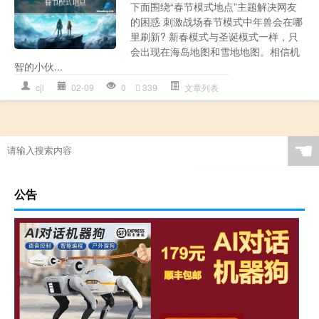
下面围绕“春节模式地点”主题解决网友
的困惑 刺激战场春节模式中年兽会在哪
里刷新? 新春模式与圣诞模式一样，只
会出现在海岛地图和雪地地图。相信机
智的小伙...
cjl
02-09
0
339
文章列表
☚
公告