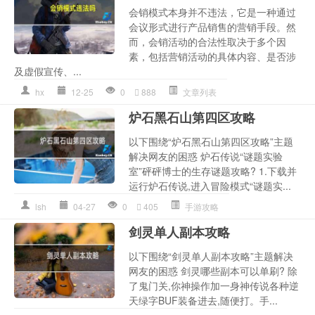
会销模式本身并不违法，它是一种通过
会议形式进行产品销售的营销手段。然
而，会销活动的合法性取决于多个因
素，包括营销活动的具体内容、是否涉
及虚假宣传、...
hx
12-25
0
888
文章列表
炉石黑石山第四区攻略
以下围绕“炉石黑石山第四区攻略”主题
解决网友的困惑 炉石传说“谜题实验
室”砰砰博士的生存谜题攻略? 1.下载并
运行炉石传说,进入冒险模式“谜题实...
lsh
04-27
0
405
手游攻略
剑灵单人副本攻略
以下围绕“剑灵单人副本攻略”主题解决
网友的困惑 剑灵哪些副本可以单刷? 除
了鬼门关,你神操作加一身神传说各种逆
天绿字BUF装备进去,随便打。手...