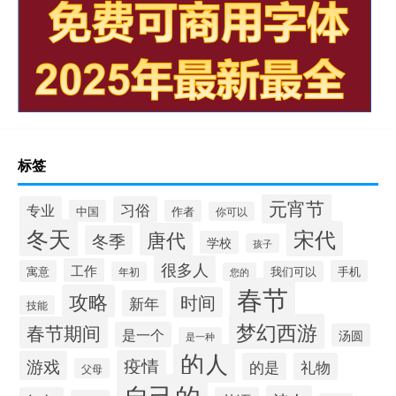
标签
元宵节
专业
习俗
中国
作者
你可以
冬天
宋代
唐代
冬季
学校
孩子
很多人
工作
寓意
手机
我们可以
年初
您的
春节
攻略
时间
新年
技能
梦幻西游
春节期间
是一个
汤圆
是一种
的人
疫情
游戏
的是
礼物
父母
自己的