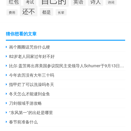
诗人
红包
英语
考试
诗词
还不
都是
长辈
费用
猜你想看的文章
画个圈圈诅咒你什么梗
82岁老人回家过年好不好
比尔·盖茨将出席美国参议院民主党领导人Schumer于9月13日主办的AI活动
今年农历没有大年三十吗
指甲烂了可以洗澡吗冬天
冬天怎么才能逮到金鱼
刀剑领域手游攻略
“东风第一”的出处是哪里
春节前准备什么