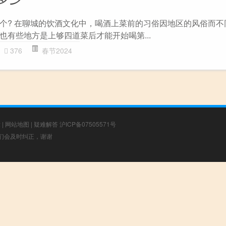
个? 在聊城的饮酒文化中，喝酒上菜前的习俗因地区的风俗而不
也有些地方是上够四道菜后才能开始喝第...
376
春节2024
章
|
网站地图
|
疑难解答
沪ICP备07505571号
，我们会及时纠正，谢谢