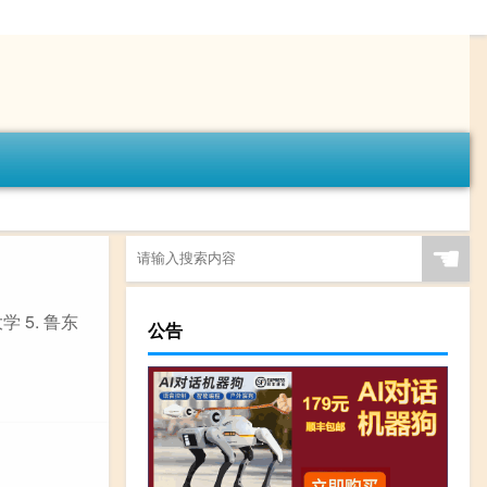
☚
 5. 鲁东
公告