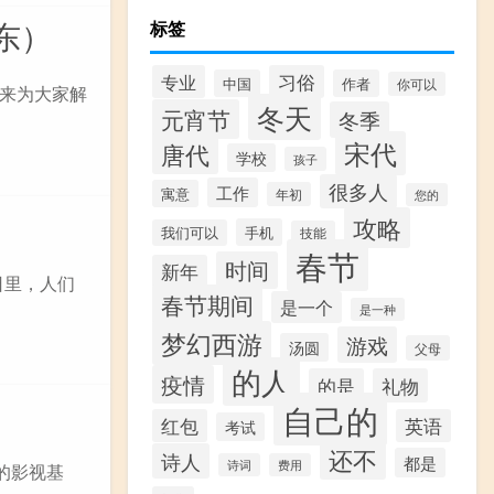
东）
标签
专业
习俗
中国
作者
你可以
来为大家解
冬天
元宵节
冬季
宋代
唐代
学校
孩子
很多人
工作
寓意
年初
您的
攻略
手机
我们可以
技能
春节
时间
新年
日里，人们
春节期间
是一个
是一种
梦幻西游
游戏
汤圆
父母
的人
疫情
的是
礼物
自己的
红包
英语
考试
还不
诗人
都是
诗词
费用
的影视基