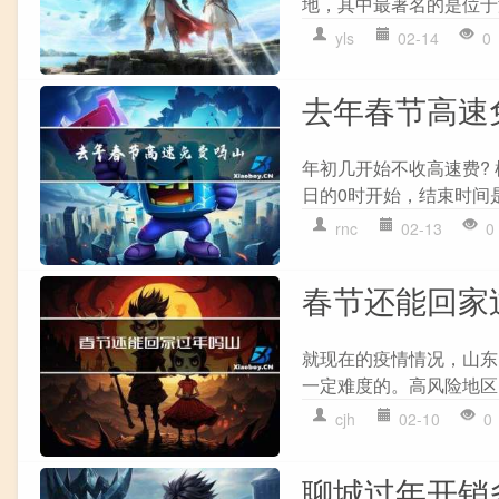
地，其中最著名的是位于
yls
02-14
0
去年春节高速
年初几开始不收高速费?
日的0时开始，结束时间是
rnc
02-13
0
春节还能回家
就现在的疫情情况，山东
一定难度的。高风险地区
cjh
02-10
0
聊城过年开销