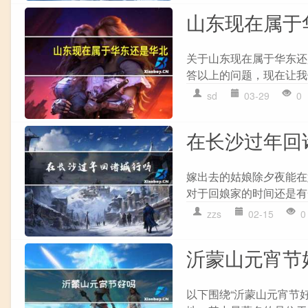
山东现在属于
关于山东现在属于华东还
答以上的问题，现在让我们
sd
03-29
0
在长沙过年回
嫁出去的姑娘除夕夜能在娘
对于回娘家的时间还是有
zzs
02-15
0
沂蒙山元宵节
以下围绕“沂蒙山元宵节