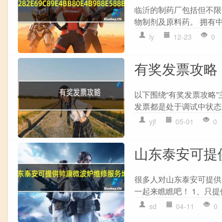
临沂的制药厂包括但不限
物制剂及原料药。 拥有中药
ly
12-23
0
有奖发票攻略
以下围绕“有奖发票攻略
发票都是处于调试中状态。
yjf
05-01
0
山东泰安可提
很多人对山东泰安可提供
一起来瞧瞧吧！ 1、只提供上
sd
04-11
0