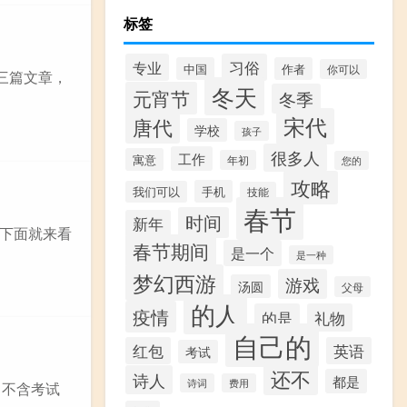
标签
专业
习俗
中国
作者
你可以
有三篇文章，
冬天
元宵节
冬季
宋代
唐代
学校
孩子
很多人
工作
寓意
年初
您的
攻略
手机
我们可以
技能
春节
时间
新年
下面就来看
春节期间
是一个
是一种
梦幻西游
游戏
汤圆
父母
的人
疫情
的是
礼物
自己的
红包
英语
考试
还不
诗人
都是
诗词
费用
【不含考试