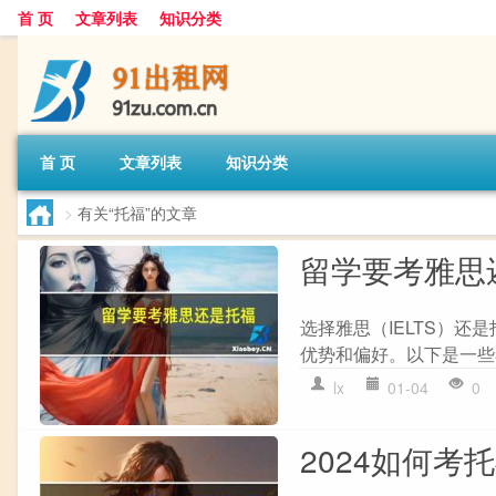
首 页
文章列表
知识分类
首 页
文章列表
知识分类
>
有关“托福”的文章
留学要考雅思
选择雅思（IELTS）还
优势和偏好。以下是一些考
lx
01-04
0
2024如何考