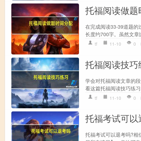
托福阅读做题
在完成阅读33-39道题
长度约700字。虽然文章
tf
11-10
0
托福阅读技巧
学会对托福阅读文章的段
看这篇托福阅读技巧练习，
tf
11-10
0
托福考试可以
托福考试可以退考吗?相