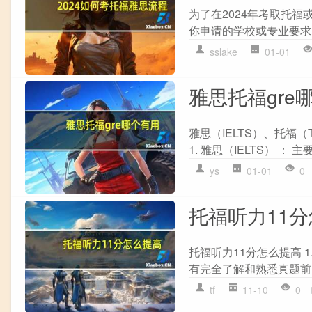
为了在2024年考取托福
你申请的学校或专业要求，
sslake
01-01
雅思托福gre
雅思（IELTS）、托福
1. 雅思（IELTS） ：
ys
01-01
0
托福听力11
托福听力11分怎么提高 
有完全了解和熟悉真题前，不
tf
11-10
0