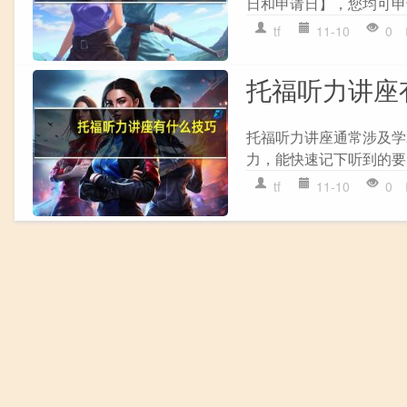
日和申请日】，您均可申
tf
11-10
0
托福听力讲座
托福听力讲座通常涉及学
力，能快速记下听到的要点
tf
11-10
0