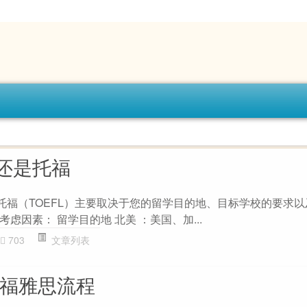
还是托福
是托福（TOEFL）主要取决于您的留学目的地、目标学校的要求
虑因素： 留学目的地 北美 ：美国、加...
703
文章列表
托福雅思流程