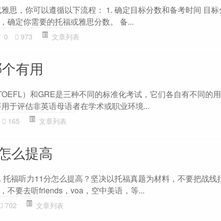
或雅思，你可以遵循以下流程： 1. 确定目标分数和备考时间 目标
确定你需要的托福或雅思分数。 备...
0
973
文章列表
哪个有用
（TOEFL）和GRE是三种不同的标准化考试，它们各自有不同的
 主要用于评估非英语母语者在学术或职业环境...
165
文章列表
分怎么提高
1. 托福听力11分怎么提高？坚决以托福真题为材料，不要把战线
要去听friends，voa，空中美语，等...
702
文章列表