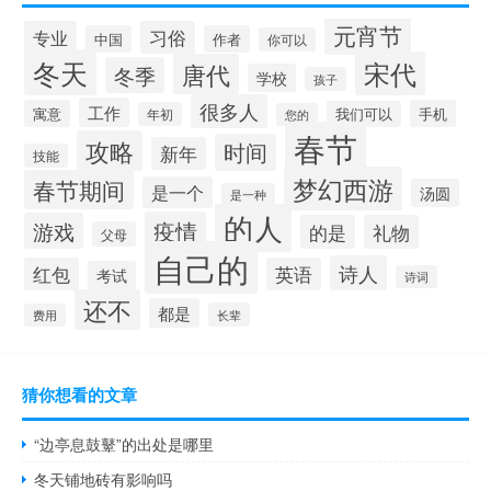
元宵节
专业
习俗
中国
作者
你可以
冬天
宋代
唐代
冬季
学校
孩子
很多人
工作
寓意
手机
我们可以
年初
您的
春节
攻略
时间
新年
技能
梦幻西游
春节期间
是一个
汤圆
是一种
的人
疫情
游戏
的是
礼物
父母
自己的
诗人
红包
英语
考试
诗词
还不
都是
长辈
费用
猜你想看的文章
“边亭息鼓鼙”的出处是哪里
冬天铺地砖有影响吗