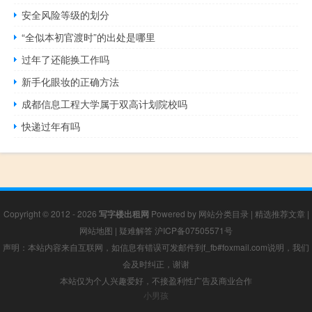
安全风险等级的划分
“全似本初官渡时”的出处是哪里
过年了还能换工作吗
新手化眼妆的正确方法
成都信息工程大学属于双高计划院校吗
快递过年有吗
Copyright © 2012 - 2026
写字楼出租网
Powered by
网站分类目录
|
精选推荐文章
|
网站地图
|
疑难解答
沪ICP备07505571号
声明：本站内容来自互联网，如信息有错误可发邮件到f_fb#foxmail.com说明，我们
会及时纠正，谢谢
本站仅为个人兴趣爱好，不接盈利性广告及商业合作
小男孩