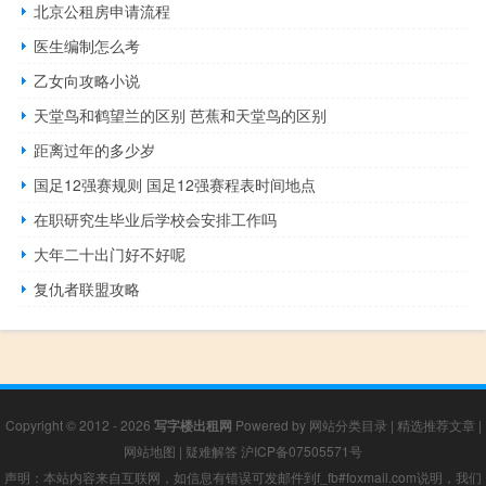
北京公租房申请流程
医生编制怎么考
乙女向攻略小说
天堂鸟和鹤望兰的区别 芭蕉和天堂鸟的区别
距离过年的多少岁
国足12强赛规则 国足12强赛程表时间地点
在职研究生毕业后学校会安排工作吗
大年二十出门好不好呢
复仇者联盟攻略
Copyright © 2012 - 2026
写字楼出租网
Powered by
网站分类目录
|
精选推荐文章
|
网站地图
|
疑难解答
沪ICP备07505571号
声明：本站内容来自互联网，如信息有错误可发邮件到f_fb#foxmail.com说明，我们