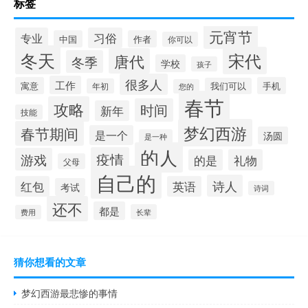
标签
元宵节
专业
习俗
中国
作者
你可以
冬天
宋代
唐代
冬季
学校
孩子
很多人
工作
寓意
手机
我们可以
年初
您的
春节
攻略
时间
新年
技能
梦幻西游
春节期间
是一个
汤圆
是一种
的人
疫情
游戏
的是
礼物
父母
自己的
诗人
红包
英语
考试
诗词
还不
都是
长辈
费用
猜你想看的文章
梦幻西游最悲惨的事情