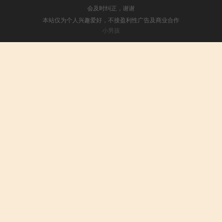
会及时纠正，谢谢
本站仅为个人兴趣爱好，不接盈利性广告及商业合作
小男孩