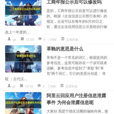
工商年报公示后可以修改吗
是的，工商年报公示后是可以进行修改
的。根据《企业信息公示暂行条例》的
规定，企业可以在每年的6月30日之
前，通过企业信用信息公示系统自行修
改上一年度的...
gs
12-23
0
904
文章列表
革鞔的意思是什么
革訇不是一个常见的词汇，根据提供的
参考信息，这里可能存在一个误写或者
误解。参考信息中提到了“革鞮”和“革
笥”两个词汇，它们的意思分别是： 革
鞮 ：古代汉...
gl
12-16
0
998
文章列表
阿里云回应用户注册信息泄露
事件 为何会泄露信息呢
大家好.我是宁德生活圈的编辑伶俐，接