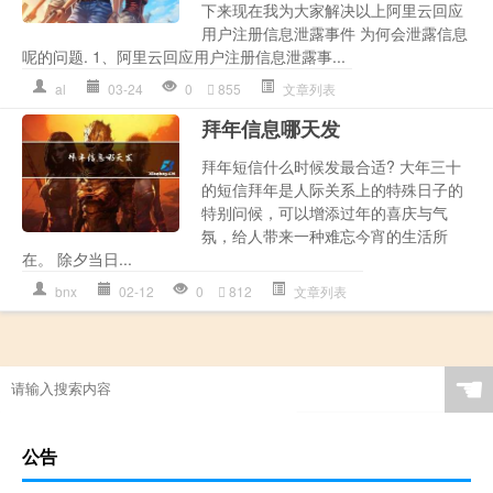
下来现在我为大家解决以上阿里云回应
用户注册信息泄露事件 为何会泄露信息
呢的问题. 1、阿里云回应用户注册信息泄露事...
al
03-24
0
855
文章列表
拜年信息哪天发
拜年短信什么时候发最合适? 大年三十
的短信拜年是人际关系上的特殊日子的
特别问候，可以增添过年的喜庆与气
氛，给人带来一种难忘今宵的生活所
在。 除夕当日...
bnx
02-12
0
812
文章列表
☚
公告