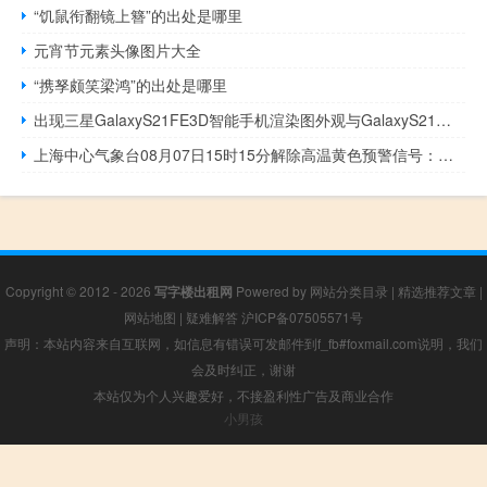
“饥鼠衔翻镜上簪”的出处是哪里
元宵节元素头像图片大全
“携孥颇笑梁鸿”的出处是哪里
出现三星GalaxyS21FE3D智能手机渲染图外观与GalaxyS21相同
上海中心气象台08月07日15时15分解除高温黄色预警信号：据最新气象资料分析目前本市气温有所回落本市今天的高温黄色预警信号解除
Copyright © 2012 - 2026
写字楼出租网
Powered by
网站分类目录
|
精选推荐文章
|
网站地图
|
疑难解答
沪ICP备07505571号
声明：本站内容来自互联网，如信息有错误可发邮件到f_fb#foxmail.com说明，我们
会及时纠正，谢谢
本站仅为个人兴趣爱好，不接盈利性广告及商业合作
小男孩