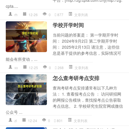
cpta....
rh
12-26
0
877
文章列表
学校开学时间
当前问题的答案是： 第一学期开学时
间： 2024年9月2日 第二学期开学时
间： 2025年2月13日 请注意，这些信
息是基于提供的参考信息，实际情况可
能会有所变动，...
xx
12-25
0
268
文章列表
怎么查考研考点安排
查询考研考点安排通常有以下几种方
法： 1. 查看报考点公告 ： 访问研招网
的网报公告模块，查找报考点公告获取
考点信息。 2. 学校研究生院官网或微信
公众号 ...
zl
12-24
0
801
文章列表