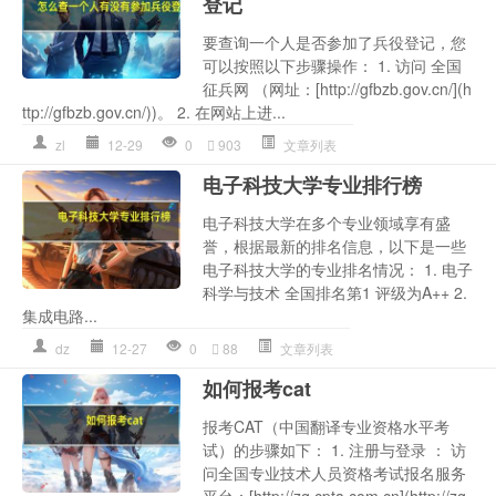
登记
要查询一个人是否参加了兵役登记，您
可以按照以下步骤操作： 1. 访问 全国
征兵网 （网址：[http://gfbzb.gov.cn/](h
ttp://gfbzb.gov.cn/))。 2. 在网站上进...
zl
12-29
0
903
文章列表
电子科技大学专业排行榜
电子科技大学在多个专业领域享有盛
誉，根据最新的排名信息，以下是一些
电子科技大学的专业排名情况： 1. 电子
科学与技术 全国排名第1 评级为A++ 2.
集成电路...
dz
12-27
0
88
文章列表
如何报考cat
报考CAT（中国翻译专业资格水平考
试）的步骤如下： 1. 注册与登录 ： 访
问全国专业技术人员资格考试报名服务
平台：[http://zg.cpta.com.cn](http://zg.