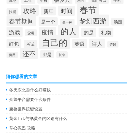
寓意
手机
我们可以
年初
您的
春节
攻略
时间
新年
技能
梦幻西游
春节期间
是一个
汤圆
是一种
的人
疫情
游戏
的是
礼物
父母
自己的
诗人
红包
英语
考试
诗词
还不
都是
长辈
费用
猜你想看的文章
冬天东北卖什么好赚钱
众筹平台需要什么条件
魔兽世界按键设置
黄金T+D与纸黄金的区别有什么
掌心泥巴 攻略