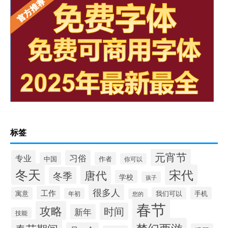
标签
元宵节
专业
习俗
中国
作者
你可以
冬天
宋代
唐代
冬季
学校
孩子
很多人
工作
寓意
手机
我们可以
年初
您的
春节
攻略
时间
新年
技能
梦幻西游