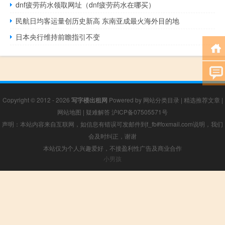
dnf疲劳药水领取网址（dnf疲劳药水在哪买）
民航日均客运量创历史新高 东南亚成最火海外目的地
日本央行维持前瞻指引不变
Copyright © 2012 - 2026
写字楼出租网
Powered by
网站分类目录
|
精选推荐文章
|
网站地图
|
疑难解答
沪ICP备07505571号
声明：本站内容来自互联网，如信息有错误可发邮件到f_fb#foxmail.com说明，我们
会及时纠正，谢谢
本站仅为个人兴趣爱好，不接盈利性广告及商业合作
小男孩