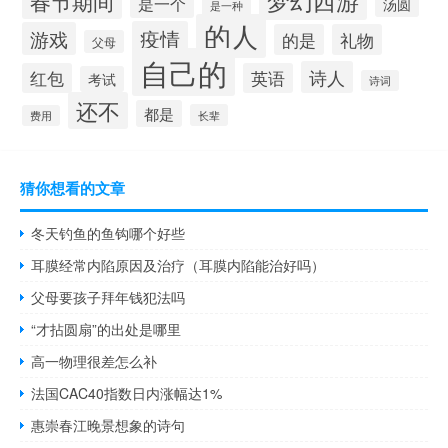
春节期间
是一个
汤圆
是一种
的人
疫情
游戏
的是
礼物
父母
自己的
诗人
红包
英语
考试
诗词
还不
都是
长辈
费用
猜你想看的文章
冬天钓鱼的鱼钩哪个好些
耳膜经常内陷原因及治疗（耳膜内陷能治好吗）
父母要孩子拜年钱犯法吗
“才拈圆扇”的出处是哪里
高一物理很差怎么补
法国CAC40指数日内涨幅达1%
惠崇春江晚景想象的诗句