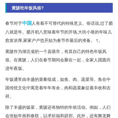
黄陂吃年饭风俗?
中国
春节对于
人有着不可替代的特殊意义。俗话说,过了腊
八就是年。腊月初八意味着年节的开场,大街小巷的年味儿
愈发浓厚,家家户户也开始为春节作最后的准备。 1。
黄陂作为湖北省的一个县级市，有其自己的特色年饭风
俗。在黄陂，人们在春节期间会聚在一起，全家人团圆共
进年夜饭。
年饭通常由丰盛的菜肴组成，如鱼、肉、蔬菜等。鱼在中
国传统文化中寓意着年年有余，肉和蔬菜象征着丰收和吉
祥。
除了丰盛的饭菜，黄陂还有独特的年俗活动。例如，人们
会张贴年画和春联，以求祈福和辟邪。此外，还有舞龙舞