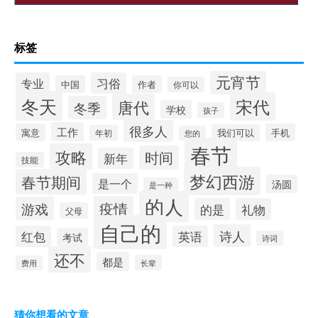
标签
元宵节
专业
习俗
中国
作者
你可以
冬天
宋代
唐代
冬季
学校
孩子
很多人
工作
寓意
手机
我们可以
年初
您的
春节
攻略
时间
新年
技能
梦幻西游
春节期间
是一个
汤圆
是一种
的人
疫情
游戏
的是
礼物
父母
自己的
诗人
红包
英语
考试
诗词
还不
都是
长辈
费用
猜你想看的文章