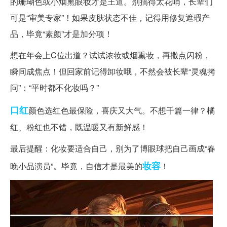
的珊瑚色或小烟熏眼妆才是王道。别搞得太花哨，长辈们
可是“审美专家”！如果皮肤状态不佳，记得用修复遮瑕产
品，毕竟“素颜”才是加分项！
想在年会上C位出道？试试浓妆或烟熏妆，再撒点闪粉，
瞬间成焦点！但回家前记得卸妆哦，不然会被长辈“灵魂拷
问”：“平时都不化妆吗？”
口红
颜色选红色最保险，喜庆又大气。不想千篇一律？橘
红、粉红也不错，既温暖又有新鲜感！
最后提醒：化妆要适合自己，别为了博眼球把自己画成“春
妆容
晚小品演员”。毕竟，自信才是最美的
！