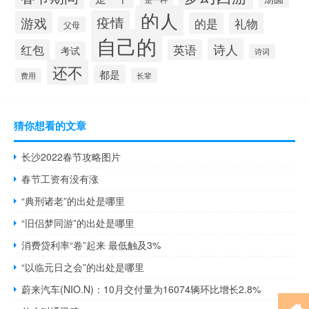
的人
疫情
游戏
的是
礼物
父母
自己的
诗人
红包
英语
考试
诗词
还不
都是
长辈
费用
猜你想看的文章
长沙2022春节攻略图片
春节工资有没有涨
“典刑诸老”的出处是哪里
“旧侣梦同游”的出处是哪里
消费贷利率“卷”起来 最低触及3%
“以临元日之会”的出处是哪里
蔚来汽车(NIO.N)：10月交付量为16074辆环比增长2.8%