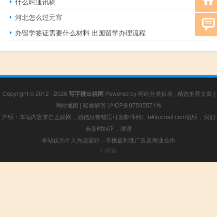
什么叫通讯稿
河北怎么过元宵
办留学签证需要什么材料 出国留学办理流程
Copyright © 2012 - 2026
写字楼出租网
Powered by
网站分类目录
|
精选推荐文章
|
网站地图
|
疑难解答
沪ICP备07505571号
声明：本站内容来自互联网，如信息有错误可发邮件到f_fb#foxmail.com说明，我们
会及时纠正，谢谢
本站仅为个人兴趣爱好，不接盈利性广告及商业合作
小男孩