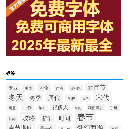
标签
元宵节
专业
习俗
中国
作者
你可以
冬天
宋代
唐代
冬季
学校
孩子
很多人
工作
寓意
手机
我们可以
年初
您的
春节
攻略
时间
新年
技能
梦幻西游
春节期间
是一个
汤圆
是一种