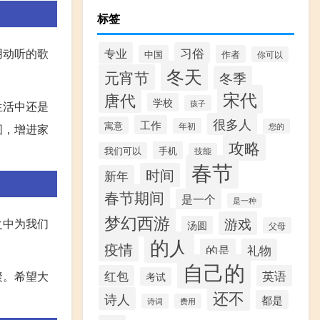
标签
专业
习俗
用动听的歌
中国
作者
你可以
冬天
元宵节
冬季
宋代
唐代
学校
孩子
生活中还是
很多人
工作
寓意
年初
您的
围，增进家
攻略
手机
我们可以
技能
春节
时间
新年
春节期间
是一个
是一种
梦幻西游
游戏
之中为我们
汤圆
父母
的人
疫情
的是
礼物
自己的
红包
英语
聚。希望大
考试
还不
诗人
都是
诗词
费用