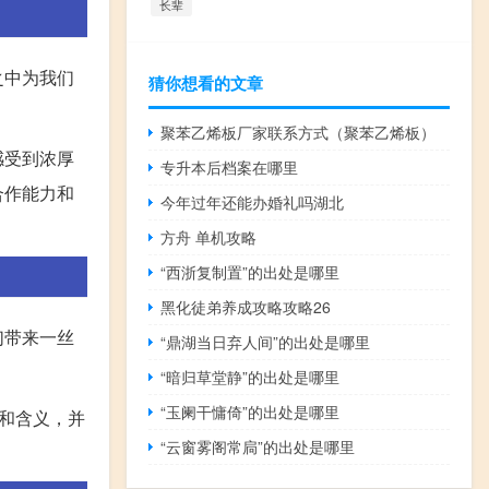
长辈
之中为我们
猜你想看的文章
聚苯乙烯板厂家联系方式（聚苯乙烯板）
感受到浓厚
专升本后档案在哪里
合作能力和
今年过年还能办婚礼吗湖北
方舟 单机攻略
“西浙复制置”的出处是哪里
黑化徒弟养成攻略攻略26
们带来一丝
“鼎湖当日弃人间”的出处是哪里
“暗归草堂静”的出处是哪里
“玉阑干慵倚”的出处是哪里
和含义，并
“云窗雾阁常扃”的出处是哪里