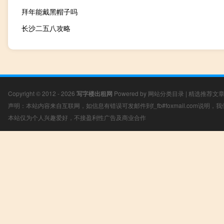
拜年能戴黑帽子吗
长沙二五八攻略
Copyright © 2012 - 2026
写字楼出租网
Powered by
网站分类目录
|
精选推荐文
声明：本站内容来自互联网，如信息有错误可发邮件到f_fb#foxmail.com说明
本站仅为个人兴趣爱好，不接盈利性广告及商业合作