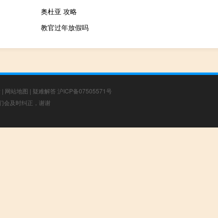
奥杜亚 攻略
教官过年放假吗
章
|
网站地图
|
疑难解答
沪ICP备07505571号
，我们会及时纠正，谢谢