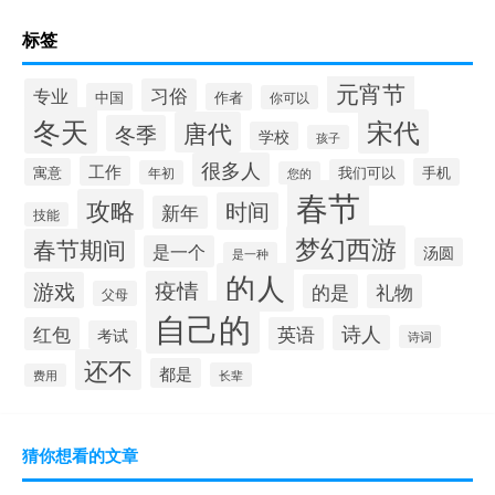
标签
元宵节
专业
习俗
中国
作者
你可以
冬天
宋代
唐代
冬季
学校
孩子
很多人
工作
寓意
手机
我们可以
年初
您的
春节
攻略
时间
新年
技能
梦幻西游
春节期间
是一个
汤圆
是一种
的人
疫情
游戏
的是
礼物
父母
自己的
诗人
红包
英语
考试
诗词
还不
都是
长辈
费用
猜你想看的文章