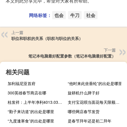
本文到此分享完毕，希望对大家有所帮助。
网络标签：
也会
牛刀
社会
上一篇
职位和职权的关系（职权与职位的关系）
下一篇
笔记本电脑最好配置参数（笔记本电脑最好配置）
相关问题
加利福尼亚首府
“他时来此坐垂纶”的出处是哪里
300英雄春节商店在哪
旋耕机什么牌子好
桂发祥：上半年净利4013.03万元 同比扭亏
支付宝花呗当面花每天限额吗（支付宝花呗当面花怎么用）
“勤子来访道”的出处是哪里
哪些网店春节发货
“九度逢寒食”的出处是哪里
是春节拜年还是初二拜年