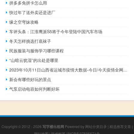
拼多多免拼卡怎么用
快过年了送外卖还是进厂
缘之空穹妹攻略
车评头条：江淮鹰派S5将于今年登陆中国汽车市场
冬天怎样挑选打底袜子
民族服装与服饰学习哪些课程
“山暗云犹湿”的出处是哪里
2023年10月11日山西省运城市疫情大数据-今日/今天疫情全网搜索最新实时消息动态情况通知播报
新会有哪些好玩的景点
气泵启动电容如何判断好坏
Copyright © 2012 - 2026
写字楼出租网
Powered by
网站分类目录
|
精选推荐文章
|
网站地图
|
疑难解答
沪ICP备07505571号