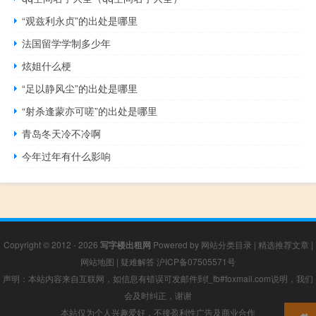
“观兹利永贞”的出处是哪里
法国留学学制多少年
炫姐什么梗
“足以静风尘”的出处是哪里
“射杀逢蒙亦可嗟”的出处是哪里
青岛冬天冷不冷啊
今年过年有什么影响
Copyright © 2012 - 2026
写字楼出租网
Powered by
网站分类目录
|
精选推荐文章
|
网站地图
|
疑难解答
沪ICP备07505571号
声明：本站内容来自互联网，如信息有错误可发邮件到f_fb#foxmail.com说明，我们
会及时纠正，谢谢
本站仅为个人兴趣爱好，不接盈利性广告及商业合作