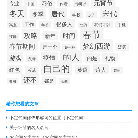
元宵节
专业
习俗
中国
作者
你可以
冬天
宋代
唐代
冬季
学校
孩子
很多人
工作
寓意
手机
我们可以
年初
您的
春节
攻略
时间
新年
技能
梦幻西游
春节期间
是一个
汤圆
是一种
的人
疫情
游戏
的是
礼物
父母
自己的
诗人
红包
英语
考试
诗词
还不
都是
长辈
费用
猜你想看的文章
不定代词修饰形容词的位置（不定代词）
关于细节的名人名言
qq空间名字大全（qq空间名字大全）