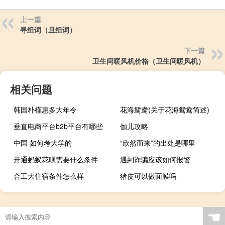
上一篇
寻组词（旦组词）
下一篇
卫生间暖风机价格（卫生间暖风机）
相关问题
韩国朴槿惠多大年令
花海鸳鸯(关于花海鸳鸯简述)
垂直电商平台b2b平台有哪些
伽儿攻略
中国 如何考大学的
“欣然而来”的出处是哪里
开通蚂蚁花呗需要什么条件
遇到诈骗应该如何报警
合工大住宿条件怎么样
猪皮可以做面膜吗
☚