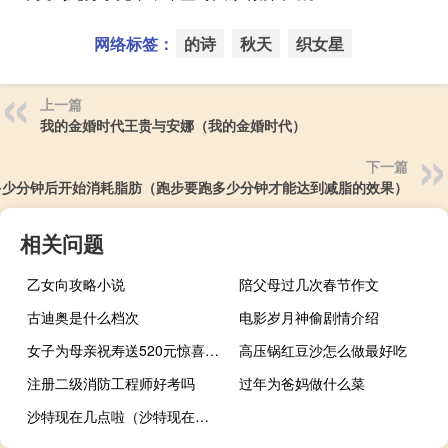
网络标签：
的诗
秋天
织女星
上一篇
我的金婚时代王贵与安娜（我的金婚时代）
下一篇
多少分钟后开始消耗脂肪（跑步要跑多少分钟才能达到减脂的效果）
相关问题
乙女向攻略小说
陪父母过几次春节作文
古迪奥是什么档次
电影岁月神偷剧情介绍
女子为母亲祝寿送520元惊喜盒被说太小气 当事人霸气回应 到底什么情况呢
高压锅红豆沙怎么做最好吃
注册二级消防工程师好考吗
过年为爸妈做什么菜
沙特现在几点啦（沙特现在几点）