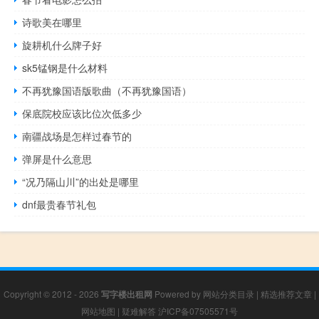
诗歌美在哪里
旋耕机什么牌子好
sk5锰钢是什么材料
不再犹豫国语版歌曲（不再犹豫国语）
保底院校应该比位次低多少
南疆战场是怎样过春节的
弹屏是什么意思
“况乃隔山川”的出处是哪里
dnf最贵春节礼包
Copyright © 2012 - 2026
写字楼出租网
Powered by
网站分类目录
|
精选推荐文章
|
网站地图
|
疑难解答
沪ICP备07505571号