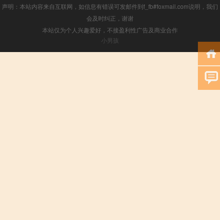
声明：本站内容来自互联网，如信息有错误可发邮件到f_fb#foxmail.com说明，我们
会及时纠正，谢谢
本站仅为个人兴趣爱好，不接盈利性广告及商业合作
小男孩