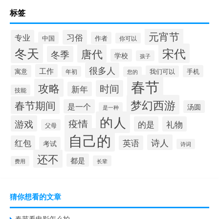
标签
元宵节
专业
习俗
中国
作者
你可以
冬天
宋代
唐代
冬季
学校
孩子
很多人
工作
寓意
手机
我们可以
年初
您的
春节
攻略
时间
新年
技能
梦幻西游
春节期间
是一个
汤圆
是一种
的人
疫情
游戏
的是
礼物
父母
自己的
诗人
红包
英语
考试
诗词
还不
都是
长辈
费用
猜你想看的文章
春节看电影怎么拍