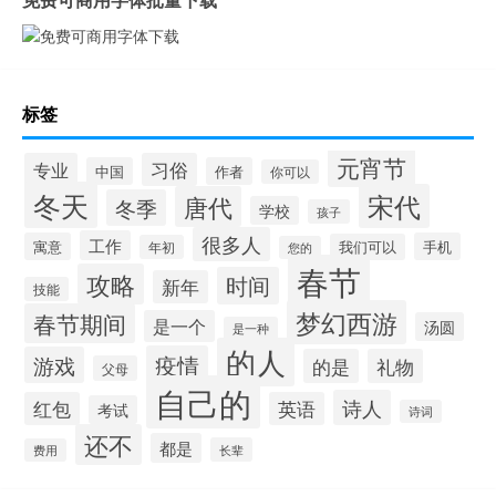
标签
元宵节
专业
习俗
中国
作者
你可以
冬天
宋代
唐代
冬季
学校
孩子
很多人
工作
寓意
手机
我们可以
年初
您的
春节
攻略
时间
新年
技能
梦幻西游
春节期间
是一个
汤圆
是一种
的人
疫情
游戏
的是
礼物
父母
自己的
诗人
红包
英语
考试
诗词
还不
都是
长辈
费用