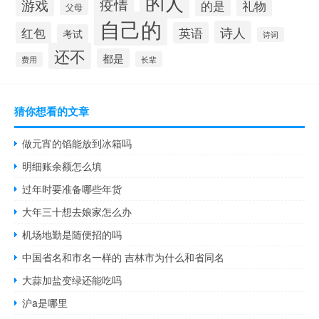
的人
疫情
游戏
的是
礼物
父母
自己的
诗人
红包
英语
考试
诗词
还不
都是
长辈
费用
猜你想看的文章
做元宵的馅能放到冰箱吗
明细账余额怎么填
过年时要准备哪些年货
大年三十想去娘家怎么办
机场地勤是随便招的吗
中国省名和市名一样的 吉林市为什么和省同名
大蒜加盐变绿还能吃吗
沪a是哪里