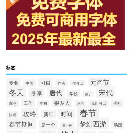
标签
元宵节
专业
习俗
中国
作者
你可以
冬天
宋代
唐代
冬季
学校
孩子
很多人
工作
寓意
手机
我们可以
年初
您的
春节
攻略
时间
新年
技能
梦幻西游
春节期间
是一个
汤圆
是一种