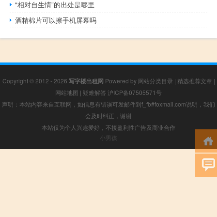
“相对自生情”的出处是哪里
酒精棉片可以擦手机屏幕吗
Copyright © 2012 - 2026
写字楼出租网
Powered by
网站分类目录
|
精选推荐文章
|
网站地图
|
疑难解答
沪ICP备07505571号
声明：本站内容来自互联网，如信息有错误可发邮件到f_fb#foxmail.com说明，我们
会及时纠正，谢谢
本站仅为个人兴趣爱好，不接盈利性广告及商业合作
小男孩