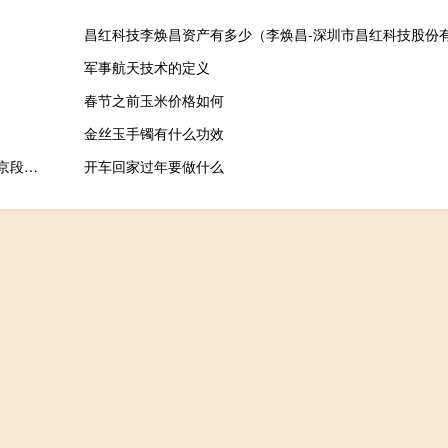
军事航天技术的定义
春节之前玉米价格如何
金丝玉手镯有什么功效
2023-11-15 15:33： 2023年11月15日15时7分，G25长深高速南京段由杭州往连云港方向1969K至1949K程桥枢纽至竹镇附近施工结束。2023年11月15日15时13分，S22盐蚌高速淮安段由盱眙往盐城方向12K东阳收费站出口施工结束。 ​​​
开车回家过年要做什么