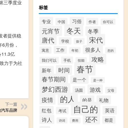
年第三季度业
标签
专业
习俗
中国
作者
你可以
冬天
元宵节
冬季
开发者提供稳
宋代
唐代
学校
孩子
年6月份，
很多人
工作
寓意
年初
您的
1.3亿
攻略
手机
我们可以
技能
致力于为社
春节
时间
新年
春节期间
是一个
是一种
梦幻西游
游戏
汤圆
父母
的人
疫情
的是
礼物
下一篇
自己的
红包
英语
动汽车品牌
考试
还不
诗人
都是
诗词
费用