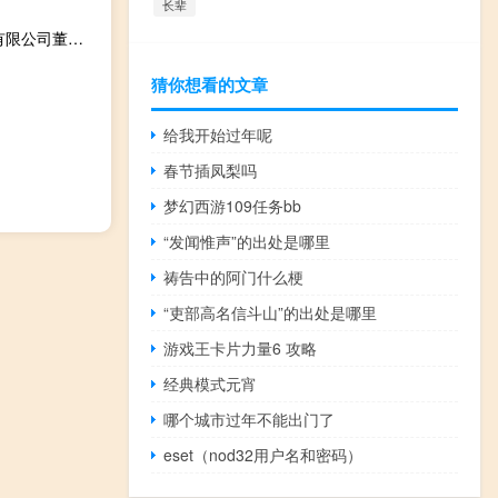
长辈
昌红科技李焕昌资产有多少（李焕昌-深圳市昌红科技股份有限公司董事长介绍）
猜你想看的文章
给我开始过年呢
春节插凤梨吗
梦幻西游109任务bb
“发闻惟声”的出处是哪里
祷告中的阿门什么梗
“吏部高名信斗山”的出处是哪里
游戏王卡片力量6 攻略
经典模式元宵
哪个城市过年不能出门了
eset（nod32用户名和密码）