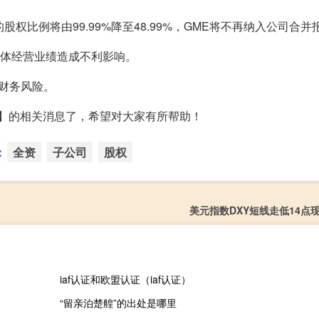
权比例将由99.99%降至48.99%，GME将不再纳入公司合并
司整体经营业绩造成不利影响。
财务风险。
权】的相关消息了，希望对大家有所帮助！
：
全资
子公司
股权
美元指数DXY短线走低14点现报
iaf认证和欧盟认证（iaf认证）
“留亲泊楚艎”的出处是哪里