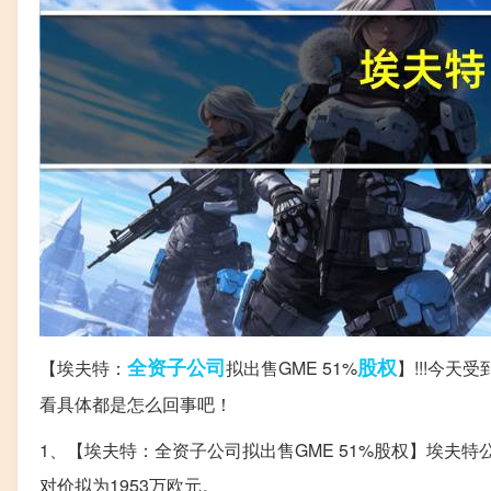
全资
子公司
股权
【埃夫特：
拟出售GME 51%
】!!!今
看具体都是怎么回事吧！
1、【埃夫特：全资子公司拟出售GME 51%股权】埃夫特公告
对价拟为1953万欧元。