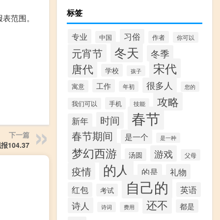
标签
报表范围。
专业
习俗
中国
作者
你可以
冬天
元宵节
冬季
宋代
唐代
学校
孩子
很多人
工作
寓意
年初
您的
攻略
手机
我们可以
技能
春节
时间
新年
春节期间
下一篇
是一个
是一种
104.37
梦幻西游
游戏
汤圆
父母
的人
疫情
的是
礼物
自己的
红包
英语
考试
还不
诗人
都是
诗词
费用