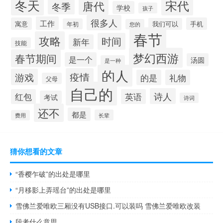
冬天
宋代
唐代
冬季
学校
孩子
很多人
工作
寓意
手机
我们可以
年初
您的
春节
攻略
时间
新年
技能
梦幻西游
春节期间
是一个
汤圆
是一种
的人
疫情
游戏
的是
礼物
父母
自己的
诗人
红包
英语
考试
诗词
还不
都是
长辈
费用
猜你想看的文章
“香樱乍破”的出处是哪里
“月移影上弄瑶台”的出处是哪里
雪佛兰爱唯欧三厢没有USB接口.可以装吗 雪佛兰爱唯欧改装
段考什么意思