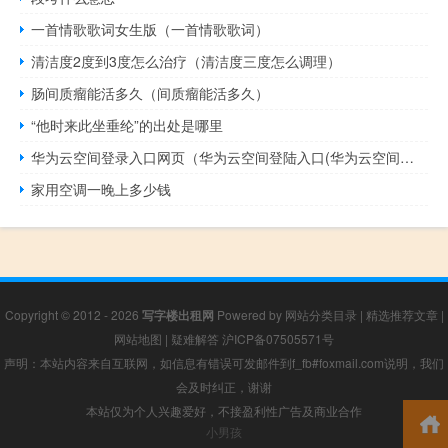
一首情歌歌词女生版（一首情歌歌词）
清洁度2度到3度怎么治疗（清洁度三度怎么调理）
肠间质瘤能活多久（间质瘤能活多久）
“他时来此坐垂纶”的出处是哪里
华为云空间登录入口网页（华为云空间登陆入口(华为云空间登录入口)）
家用空调一晚上多少钱
Copyright © 2012 - 2026
写字楼出租网
Powered by
网站分类目录
|
精选推荐文章
|
网站地图
|
疑难解答
沪ICP备07505571号
声明：本站内容来自互联网，如信息有错误可发邮件到f_fb#foxmail.com说明，我们
会及时纠正，谢谢
本站仅为个人兴趣爱好，不接盈利性广告及商业合作
小男孩