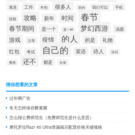
很多人
工作
寓意
手机
我们可以
年初
您的
春节
攻略
时间
新年
技能
梦幻西游
春节期间
是一个
汤圆
是一种
的人
疫情
游戏
的是
礼物
父母
自己的
诗人
红包
英语
考试
诗词
还不
都是
长辈
费用
猜你想看的文章
过年啊广告
冬天怎样保存酵素菌
怎么报公费师范生（免费师范生是什么意思）
摩托罗拉Razr 40 Ultra泄漏揭示配置价格关键规格