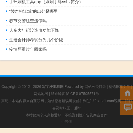
手环刷机工具app（刷刷手环sshz简介）
“陵峦抱江城”的出处是哪里
春节交警还查违停吗
人多大年纪没造血功能下降
注册会计师考试分为几个阶段
疫情严重过年回家吗
Copyright © 2012 - 2026
写字楼出租网
Powered by
网站分类目录
|
精选推荐文章
|
网站地图
|
疑难解答
沪ICP备07505571号
声明：本站内容来自互联网，如信息有错误可发邮件到f_fb#foxmail.com说明，我们
会及时纠正，谢谢
本站仅为个人兴趣爱好，不接盈利性广告及商业合作
小男孩