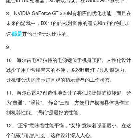
配合i5 750处理器，3D表现出众。在Windows 7系统下，
8、NVIDIA GeForce GT 320M有相应的优化功能，而且在
未来的游戏中，DX11的内核对图像的渲染和n卡的物理加
都是
速
其他显卡无法比拟的。
9、
10、海尔雷电X7独特的电源键位于机身顶部。人性化设计
减少了用户弯腰带来的不便，多彩呼吸灯呈现动感魅力。
开机键旁边的指示灯直观的指示硬盘的工作状态。
11、海尔迅雷X7创造性地设计了类似快捷键的旋转键。分
为“普通”、“涡轮”、“静音”三档，方便用户根据具体操作控
制机器性能。“涡轮”是最好的性能，
12、“正常”意味着性能平衡，“安静”意味着噪音最小。在这
个低碳节能的社会，这种设计深入人心。