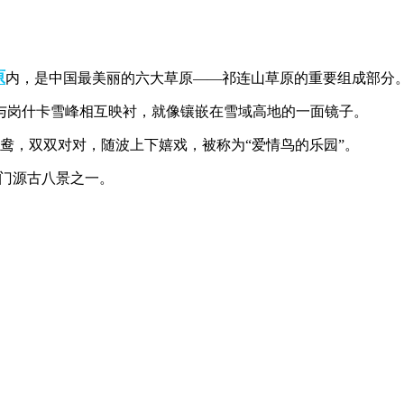
原
内，是中国最美丽的六大草原——祁连山草原的重要组成部分
，与岗什卡雪峰相互映衬，就像镶嵌在雪域高地的一面镜子。
鸯，双双对对，随波上下嬉戏，被称为“爱情鸟的乐园”。
为门源古八景之一。