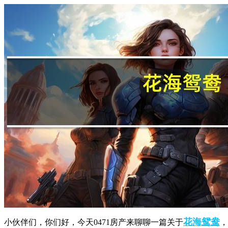
花海
鸳鸯
小伙伴们，你们好，今天0471房产来聊聊一篇关于
，