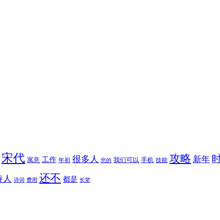
宋代
攻略
很多人
新年
工作
寓意
手机
我们可以
年初
技能
您的
还不
诗人
都是
长辈
诗词
费用