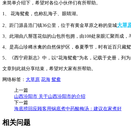
来简单介绍下，希望对各位小伙伴们有所帮助。
1、 花海鸳鸯，也称乱海子、眼睛湖。
大草
2、距门源县浩门镇36公里，位于有黄金草原之称的皇城
3、此湖由八掰莲花似的山包所包拥，由108处泉眼汇聚而成
4、是高山珍稀水禽的自然保护区，春夏季节，时有近百只藏鸳
5、《西宁府新志》中，以“花海鸳鸯”为名，记载于史册，列
文章到此就分享结束，希望对大家有所帮助。
网络标签：
大草原
花海
鸳鸯
上一篇
山西汾阳市 关于山西汾阳市的介绍
下一篇
海底捞回应顾客用锅底煮中药酸梅汤：建议在家煮好
相关问题