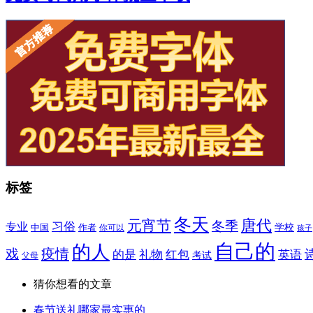
标签
冬天
唐代
元宵节
冬季
专业
习俗
学校
中国
作者
你可以
孩子
自己的
的人
疫情
戏
的是
礼物
红包
英语
考试
父母
猜你想看的文章
春节送礼哪家最实惠的