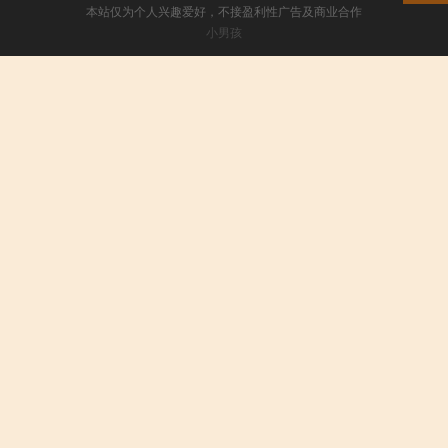
本站仅为个人兴趣爱好，不接盈利性广告及商业合作
小男孩