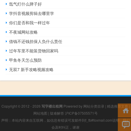
氙气灯什么牌子好
学抖音视频剪辑去哪里学
你们是否和我一样过年
不夜城网站攻略
借钱不还钱担保人负什么责任
过年车里不能装货物回家吗
甲鱼冬天怎么预防
无双7 新手攻略视频攻略
Copyright © 2012 - 2026
写字楼出租网
Powered by
网站分类目录
|
精选推荐文章
|
网站地图
|
疑难解答
沪ICP备07505571号
声明：本站内容来自互联网，如信息有错误可发邮件到f_fb#foxmail.com说明，我们
会及时纠正，谢谢