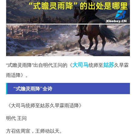
大司马
姑苏
“式瞻灵雨降”出自明代王问的《
统师至
久旱霖
雨适降》。
“式瞻灵雨降”全诗
《大司马统师至姑苏久旱霖雨适降》
明代 王问
方召佐周宣，王师动以天。