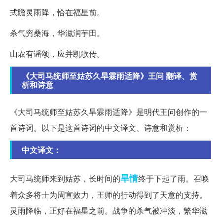
式瞻灵雨降，恰在福星前。
杀气穷桑海，华滋润芋田。
山农有谣颂，应并凯歌传。
《大司马统师至姑苏久旱霖雨适降》王问 翻译、赏
析和诗意
《大司马统师至姑苏久旱霖雨适降》是明代王问创作的一
首诗词。以下是这首诗词的中文译文、诗意和赏析：
中文译文：
旱情
大司马统师来到姑苏，长时间的
终于下起了雨。召唤
着众多将士为周宣效力，王师的行动得到了天意的支持。
灵雨降临，正好在福星之前。战争的杀气被冲淡，繁华滋