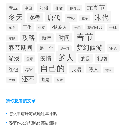
元宵节
专业
习俗
中国
作者
你可以
冬天
宋代
唐代
冬季
学校
孩子
很多人
工作
寓意
手机
我们可以
年初
您的
春节
攻略
时间
新年
技能
梦幻西游
春节期间
是一个
汤圆
是一种
的人
疫情
游戏
的是
礼物
父母
自己的
诗人
红包
英语
考试
诗词
还不
都是
长辈
费用
猜你想看的文章
怎么申请珠海就地过年补贴
春节作文介绍风俗英语翻译