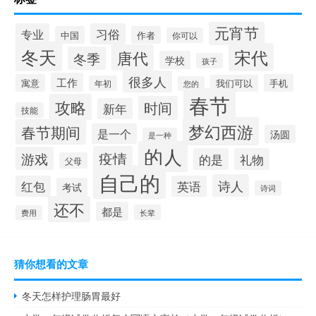
元宵节
专业
习俗
中国
作者
你可以
冬天
宋代
唐代
冬季
学校
孩子
很多人
工作
寓意
手机
我们可以
年初
您的
春节
攻略
时间
新年
技能
梦幻西游
春节期间
是一个
汤圆
是一种
的人
疫情
游戏
的是
礼物
父母
自己的
诗人
红包
英语
考试
诗词
还不
都是
长辈
费用
猜你想看的文章
冬天怎样护理肠胃最好