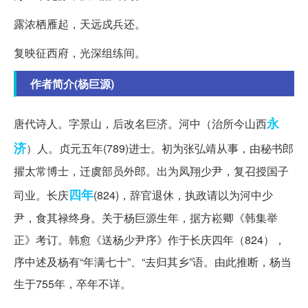
露浓栖雁起，天远戍兵还。
复映征西府，光深组练间。
作者简介(杨巨源)
永
唐代诗人。字景山，后改名巨济。河中（治所今山西
济
）人。贞元五年(789)进士。初为张弘靖从事，由秘书郎
擢太常博士，迁虞部员外郎。出为凤翔少尹，复召授国子
四年
司业。长庆
(824)，辞官退休，执政请以为河中少
尹，食其禄终身。关于杨巨源生年，据方崧卿《韩集举
正》考订。韩愈《送杨少尹序》作于长庆四年（824），
序中述及杨有“年满七十”、“去归其乡”语。由此推断，杨当
生于755年，卒年不详。