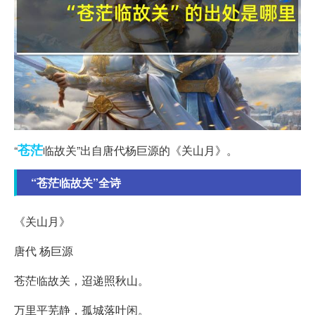
苍茫
“
临故关”出自唐代杨巨源的《关山月》。
“苍茫临故关”全诗
《关山月》
唐代 杨巨源
苍茫临故关，迢递照秋山。
万里平芜静，孤城落叶闲。