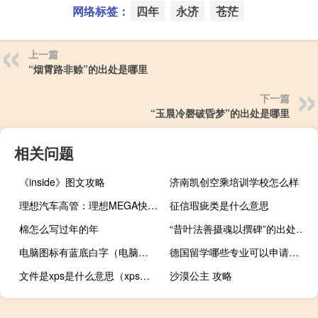
网络标签：
四年
永济
苍茫
上一篇
“烟霄路非赊”的出处是哪里
下一篇
“玉晨冷磬破昏梦”的出处是哪里
相关问题
《inside》图文攻略
济南凯创空乘培训学校怎么样
理想汽车高管：理想MEGA快充的地板 是很多车型的天花板
征信瑕疵类是什么意思
棉怎么写过年的年
“昔叶法善摄魂以撰碑”的出处是哪里
电脑图标有蓝底白字（电脑图标有蓝底）
德国留学哪些专业可以申请转专业
文件是xps是什么意思（xps是什么文件格式）
沙漠公主 攻略