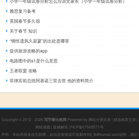
小学一年级试卷分析怎么写语文家长（小学一年级试卷分析）
雅思复习备考
英国春节多久假
关于春节 知识
“惆怅遗风久寂寥”的出处是哪里
提供旅游攻略的app
电路图中的s1是什么意思
王者联盟 攻略
菲律宾前总统阿基诺三世去世 他的资料简介
Copyright © 2012 - 2026
写字楼出租网
Powered by
网站分类目录
|
精选推荐文章
|
网站地图
|
疑难解答
沪ICP备07505571号
声明：本站内容来自互联网，如信息有错误可发邮件到f_fb#foxmail.com说明，我们