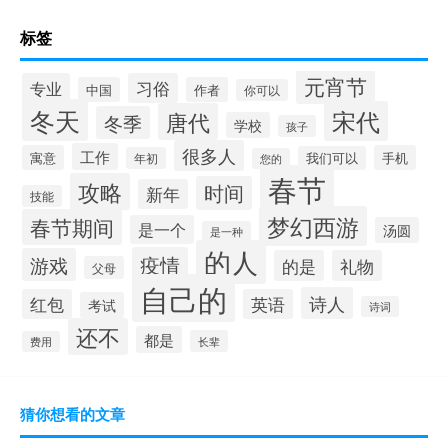
标签
元宵节
专业
习俗
中国
作者
你可以
冬天
宋代
唐代
冬季
学校
孩子
很多人
工作
寓意
手机
我们可以
年初
您的
春节
攻略
时间
新年
技能
梦幻西游
春节期间
是一个
汤圆
是一种
的人
疫情
游戏
的是
礼物
父母
自己的
诗人
红包
英语
考试
诗词
还不
都是
长辈
费用
猜你想看的文章