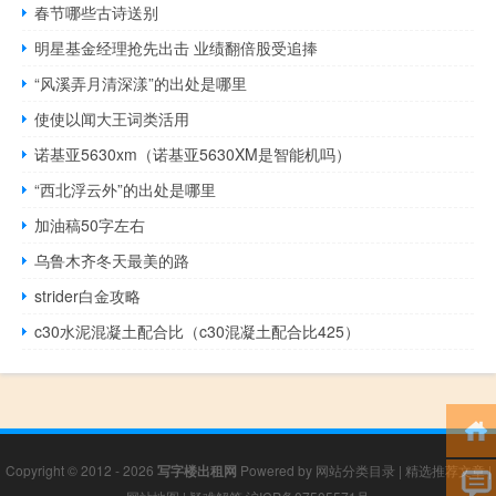
春节哪些古诗送别
明星基金经理抢先出击 业绩翻倍股受追捧
“风溪弄月清深漾”的出处是哪里
使使以闻大王词类活用
诺基亚5630xm（诺基亚5630XM是智能机吗）
“西北浮云外”的出处是哪里
加油稿50字左右
乌鲁木齐冬天最美的路
strider白金攻略
c30水泥混凝土配合比（c30混凝土配合比425）
Copyright © 2012 - 2026
写字楼出租网
Powered by
网站分类目录
|
精选推荐文章
|