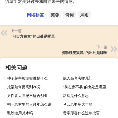
流露出对美好过去和向往未来的情感。
网络标签：
芙蓉
诗词
风雨
上一篇
“问齿方在童”的出处是哪里
下一篇
“携孥颇笑梁鸿”的出处是哪里
相关问题
种子芽率检测标准是什么
成人高考考哪几门
托福如何提高到26分
“前志庶不易”的出处是哪里
男性多大年纪不适合创业
活马是什么意思
初一给村里的人拜年怎么说
马云老婆多大年龄
乳胶漆用兑水吗
贵字形容什么过年成语