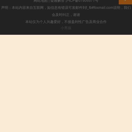
网站地图
|
疑难解答
沪ICP备07505571号
声明：本站内容来自互联网，如信息有错误可发邮件到f_fb#foxmail.com说明，我们
会及时纠正，谢谢
本站仅为个人兴趣爱好，不接盈利性广告及商业合作
小男孩