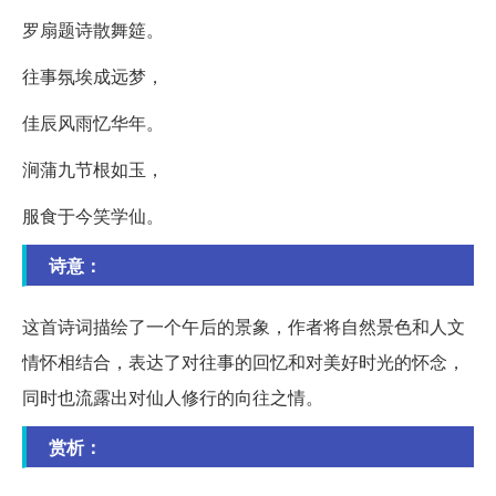
罗扇题诗散舞筵。
往事氛埃成远梦，
佳辰风雨忆华年。
涧蒲九节根如玉，
服食于今笑学仙。
诗意：
这首诗词描绘了一个午后的景象，作者将自然景色和人文
情怀相结合，表达了对往事的回忆和对美好时光的怀念，
同时也流露出对仙人修行的向往之情。
赏析：