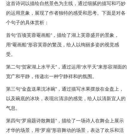
这首诗词以描绘自然景色为主线，通过细腻的描写和巧妙
的运用意象，展现了作者独特的感受和思考。下面是对各
个句子的具体赏析：
首句“百顷芙蓉罨画船”，描绘了湖上芙蓉盛开的景象，
用“罨画船”形容芙蓉的繁茂，给人以绚丽多姿的视觉感
受。
第二句“贺家湖上水平天”，通过运用“水平天”来形容湖面的
宽广和平静，传递出一种宁静祥和的氛围。
第三句“金盘送果沈冰碗”，通过描写水果摆放在金盘上，
以及碗底的冰块，表现出清凉的感觉，给人以清新宜人的
气息。
第四句“罗扇题诗散舞筵”，描绘了一场诗人在舞会上展示
才华的场景，用“罗扇”形容舞动的场景，表达了欢乐和活