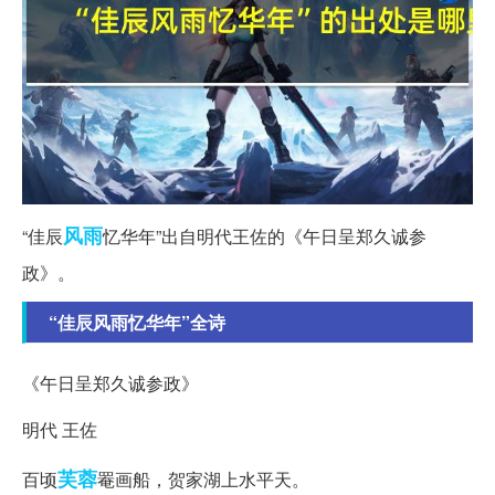
风雨
“佳辰
忆华年”出自明代王佐的《午日呈郑久诚参
政》。
“佳辰风雨忆华年”全诗
《午日呈郑久诚参政》
明代 王佐
芙蓉
百顷
罨画船，贺家湖上水平天。