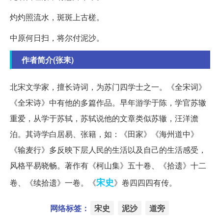
灼灼照流水，斑斑上古槎。
中原何日扫，将尔付泥沙。
作者简介(张耒)
北宋文学家，擅长诗词，为苏门四学士之一。《全宋词》
《全宋诗》中有他的多篇作品。早年游学于陈，学官苏辙
重爱，从学于苏轼，苏轼说他的文章类似苏辙，汪洋澹
泊。其诗学白居易、张籍，如：《田家》《海州道中》
《输麦行》多反映下层人民的生活以及自己的生活感受，
风格平易晓畅。著作有《柯山集》五十卷、《拾遗》十二
宋史
卷、《续拾遗》一卷。《
》卷四四四有传。
网络标签：
宋史
泥沙
道旁