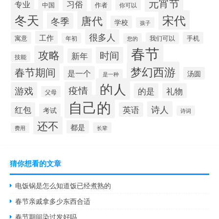
元宵节
专业
习俗
中国
作者
你可以
冬天
宋代
唐代
冬季
学校
孩子
很多人
工作
寓意
手机
我们可以
年初
您的
春节
攻略
时间
新年
技能
梦幻西游
春节期间
是一个
汤圆
是一种
的人
疫情
游戏
的是
礼物
父母
自己的
诗人
红包
英语
考试
诗词
还不
都是
长辈
费用
猜你想看的文章
电饭锅是怎么知道饭已经煮熟的
春节亲戚拿多少东西合适
春节期间染过发好吗