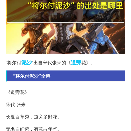
泥沙
道旁
“将尔付
”出自宋代张耒的《
花》。
“将尔付泥沙”全诗
《道旁花》
宋代 张耒
长夏百草秀，道旁多野花。
无名自红紫，有意占年华。