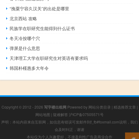
“挽粟宁容久汉关”的出处是哪里
北京西站 攻略
民族学在职研究生能得到什么证书
冬天冷按哪个穴
弹屏是什么意思
天津理工大学在职研究生对英语有要求吗
韩国朴槿惠多大年令
Copyright © 2012 - 2026
写字楼出租网
Powered by
网站分类目录
|
精选推荐文章
|
网站地图
|
疑难解答
沪ICP备07505571号
声明：本站内容来自互联网，如信息有错误可发邮件到f_fb#foxmail.com说明，我们
会及时纠正，谢谢
本站仅为个人兴趣爱好，不接盈利性广告及商业合作