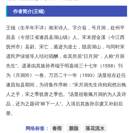
作者简介(王镃)
王镃（生卒年不详）南宋诗人。字介翁，号月洞，处州平
昌县（今浙江省遂昌县湖山镇）人。宋末授金溪（今江西
抚州市）县尉。宋亡，遁迹为道士，隐居湖山，与同时宋
遗民尹绿坡等人结社唱酬，命其所居“日月洞”，人称“月洞
先生”。遗著由其族孙养端于明嘉靖三十七年（1558）刊
为《月洞吟》一卷。万历二十一年（1593）汤显祖在赴任
遂昌知县期间，为诗集作序称：“宋月洞先生诗殆宛然出晚
人之手，宋之季犹唐之季也。”汤显祖敬佩月洞的为人及诗
品，还为之题词“林下一人”。入清后其族孙宗虞又补刻后
册。
网络标签：
春雨
胭脂
落花流水