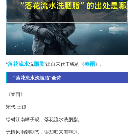
落花流水
胭脂
春雨
“
洗
”出自宋代王镃的《
》。
“落花流水洗胭脂”全诗
《春雨》
宋代 王镃
绿树江南啼子规，落花流水洗胭脂。
无情风雨朝朝恶，误却归来海燕迟。