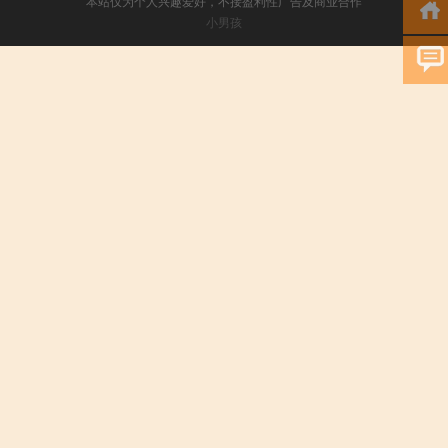
本站仅为个人兴趣爱好，不接盈利性广告及商业合作
小男孩