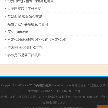
“砚中瞿鸟眼相青”的出处是哪里
过年回家获得了什么奖
梦幻西游 帮派怎么交易
结婚了过年要给红包吗请问
买canyon攻略
不定代词修饰形容词的位置（不定代词）
华为sla-al00是什么型号
春节是不是要开始暖和
Copyright © 2012 - 2026
写字楼出租网
Powered by
网站分类目录
|
精选推荐文章
|
网站地图
|
疑难解答
沪ICP备07505571号
声明：本站内容来自互联网，如信息有错误可发邮件到f_fb#foxmail.com说明，我们
会及时纠正，谢谢