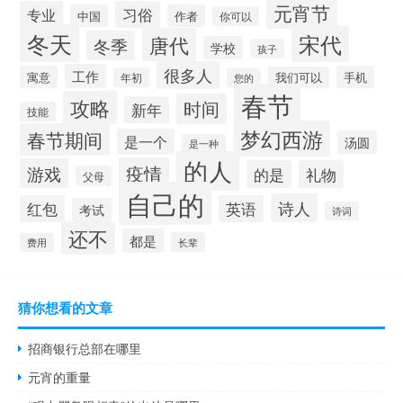
元宵节
专业
习俗
中国
作者
你可以
冬天
宋代
唐代
冬季
学校
孩子
很多人
工作
寓意
手机
我们可以
年初
您的
春节
攻略
时间
新年
技能
梦幻西游
春节期间
是一个
汤圆
是一种
的人
疫情
游戏
的是
礼物
父母
自己的
诗人
红包
英语
考试
诗词
还不
都是
长辈
费用
猜你想看的文章
招商银行总部在哪里
元宵的重量