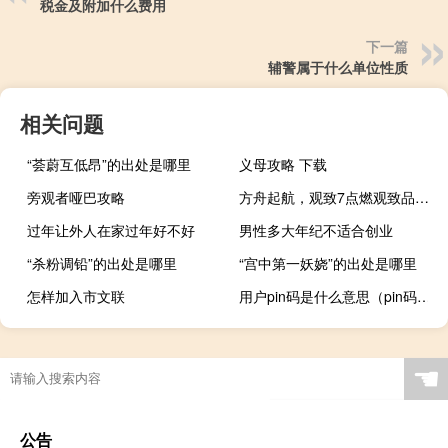
税金及附加什么费用
下一篇
辅警属于什么单位性质
相关问题
“荟蔚互低昂”的出处是哪里
义母攻略 下载
旁观者哑巴攻略
方舟起航，观致7点燃观致品牌焕新
过年让外人在家过年好不好
男性多大年纪不适合创业
“杀粉调铅”的出处是哪里
“宫中第一妖娆”的出处是哪里
怎样加入市文联
用户pin码是什么意思（pin码是什么意思）
☚
公告