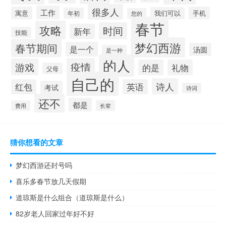
很多人
工作
寓意
手机
我们可以
年初
您的
春节
攻略
时间
新年
技能
梦幻西游
春节期间
是一个
汤圆
是一种
的人
疫情
游戏
的是
礼物
父母
自己的
诗人
红包
英语
考试
诗词
还不
都是
长辈
费用
猜你想看的文章
梦幻西游还封号吗
喜乐多春节放几天假期
道琼斯是什么组合（道琼斯是什么）
82岁老人回家过年好不好