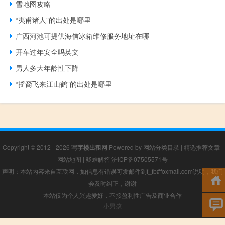
雪地图攻略
“夷甫诸人”的出处是哪里
广西河池可提供海信冰箱维修服务地址在哪
开车过年安全吗英文
男人多大年龄性下降
“摇裔飞来江山鹤”的出处是哪里
Copyright © 2012 - 2026
写字楼出租网
Powered by
网站分类目录
|
精选推荐文章
|
网站地图
|
疑难解答
沪ICP备07505571号
声明：本站内容来自互联网，如信息有错误可发邮件到f_fb#foxmail.com说明，我们
会及时纠正，谢谢
本站仅为个人兴趣爱好，不接盈利性广告及商业合作
小男孩